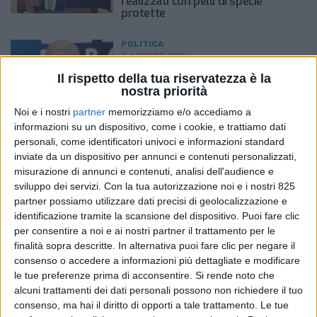
realizzati con pelli di specie
protette
POLITICA
3 AGOSTO 2026
Gianpiero Strisciuglio al vertice
Il rispetto della tua riservatezza è la
delle ferrovie mondiali
nostra priorità
Noi e i nostri
partner
memorizziamo e/o accediamo a
informazioni su un dispositivo, come i cookie, e trattiamo dati
personali, come identificatori univoci e informazioni standard
VUOI RICEVERE AGGIORNAMENTI
inviate da un dispositivo per annunci e contenuti personalizzati,
SUI TUOI TOPICS PREFERITI OGNI
misurazione di annunci e contenuti, analisi dell'audience e
sviluppo dei servizi.
Con la tua autorizzazione noi e i nostri 825
GIORNO?
partner possiamo utilizzare dati precisi di geolocalizzazione e
identificazione tramite la scansione del dispositivo. Puoi fare clic
per consentire a noi e ai nostri partner il trattamento per le
finalità sopra descritte. In alternativa puoi fare clic per negare il
consenso o accedere a informazioni più dettagliate e modificare
ISCRIVITI
le tue preferenze prima di acconsentire.
Si rende noto che
alcuni trattamenti dei dati personali possono non richiedere il tuo
Dichiaro di aver letto e compreso l'informativa sulla privacy e
consenso, ma hai il diritto di opporti a tale trattamento. Le tue
di dare il mio consenso alla ricezione di promozioni