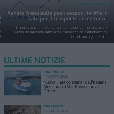
RICERCHE & STUDI
Xeneta frena sulla peak season, tariffe in
i
calo per il trasporto aereo merci
r
Il mercato mondiale del trasporto aereo merci si avvia
a
verso un secondo semestre meno tonico. L’eliminazione
3
della franchigia Ue di…
ULTIME NOTIZIE
TRASPORTI
4 AGOSTO 2026
Nuova linea container dell’italiana
Messina fra Mar Rosso, India e
Oman
TRASPORTI
3 AGOSTO 2026