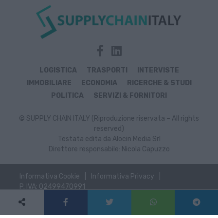
LOGISTICA
TRASPORTI
INTERVISTE
IMMOBILIARE
ECONOMIA
RICERCHE & STUDI
POLITICA
SERVIZI & FORNITORI
© SUPPLY CHAIN ITALY (Riproduzione riservata – All rights
reserved)
Testata edita da Alocin Media Srl
Direttore responsabile: Nicola Capuzzo
Informativa Cookie
Informativa Privacy
P. IVA: 02499470991