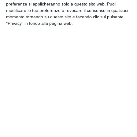
preferenze si applicheranno solo a questo sito web. Puoi
modificare le tue preferenze o revocare il consenso in qualsiasi
momento tornando su questo sito e facendo clic sul pulsante
"Privacy" in fondo alla pagina web.
Logistics Capital Partners ha svelato di avere
acquisito, tramite un’operazione fuori mercato,
un’area di 6,4 ettari a Settimo Torinese su cui
realizzerà entro la fine del 2021 un magazzino
logistico urbano last mile, dotato di circa 28.400 mq
di area affittabile cross-docking.