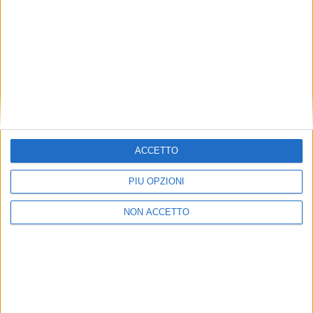
Logistics Capital Partners, che opera nello sviluppo e
gestione di immobili logistici a livello paneuropeo, in
Italia ha seguito la costruzione di strutture build-to-
suit per clienti Kering (a Trecate) e per Amazon (a
Torrazza, Vercelli e Cividate).
ISCRIVITI ALLA
NEWSLETTER GRATUITA DI SUPPLY
CHAIN ITALY
ACCETTO
PIÙ OPZIONI
NON ACCETTO
VUOI RICEVERE AGGIORNAMENTI SUI
TUOI TOPICS PREFERITI OGNI GIORNO?