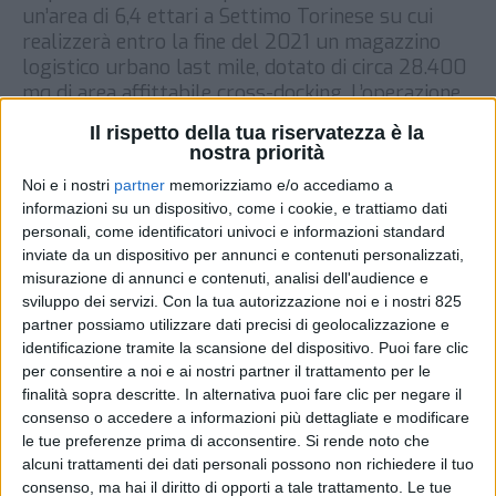
un’area di 6,4 ettari a Settimo Torinese su cui
realizzerà entro la fine del 2021 un magazzino
logistico urbano last mile, dotato di circa 28.400
mq di area affittabile cross-docking. L’operazione,
avvenuta fuori mercato, ha un’ottica speculativa,
Il rispetto della tua riservatezza è la
pertanto la struttura potrà essere ulteriormente
nostra priorità
[…]
Noi e i nostri
partner
memorizziamo e/o accediamo a
DI
23 MARZO 2021
informazioni su un dispositivo, come i cookie, e trattiamo dati
personali, come identificatori univoci e informazioni standard
inviate da un dispositivo per annunci e contenuti personalizzati,
STAMPA
misurazione di annunci e contenuti, analisi dell'audience e
sviluppo dei servizi.
Con la tua autorizzazione noi e i nostri 825
partner possiamo utilizzare dati precisi di geolocalizzazione e
identificazione tramite la scansione del dispositivo. Puoi fare clic
per consentire a noi e ai nostri partner il trattamento per le
finalità sopra descritte. In alternativa puoi fare clic per negare il
consenso o accedere a informazioni più dettagliate e modificare
le tue preferenze prima di acconsentire.
Si rende noto che
alcuni trattamenti dei dati personali possono non richiedere il tuo
consenso, ma hai il diritto di opporti a tale trattamento. Le tue