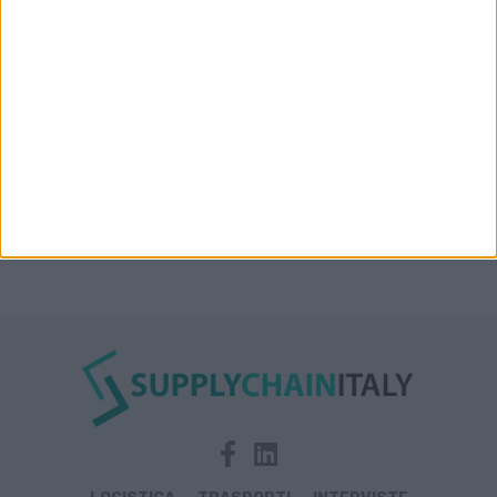
Condor affitta il magazzino Piacenza DC11 presso il
Prologis Park emiliano