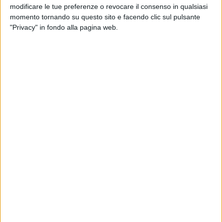
modificare le tue preferenze o revocare il consenso in qualsiasi
momento tornando su questo sito e facendo clic sul pulsante
"Privacy" in fondo alla pagina web.
Elengy, società di Total che si occupa della gestione
dei terminal marittimi di Gnl del gruppo, nei giorni
scorsi ha spedito per la prima volta un carico di gas
naturale via treno. L’iso-container è partito dal
terminal Fos Cavaou, nel porto di Marsiglia, ed è
arrivato fino alla destinazione finale, una stazione di
rifornimento nei pressi di Milano, viaggiando nel Sud
della Francia, dopo un passaggio alla piattaforma