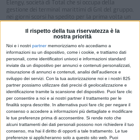
Elengy, società di Total che si occupa della
gestione dei terminal marittimi di Gnl del gruppo,
nei giorni scorsi ha spedito per la prima volta un
carico di gas naturale via treno. L’iso-container è
partito dal terminal Fos Cavaou, nel porto di
Il rispetto della tua riservatezza è la
nostra priorità
Marsiglia, ed è arrivato fino alla destinazione
finale, una stazione di rifornimento nei […]
Noi e i nostri
partner
memorizziamo e/o accediamo a
informazioni su un dispositivo, come i cookie, e trattiamo dati
DI
8 APRILE 2021
personali, come identificatori univoci e informazioni standard
inviate da un dispositivo per annunci e contenuti personalizzati,
misurazione di annunci e contenuti, analisi dell'audience e
STAMPA
sviluppo dei servizi.
Con la tua autorizzazione noi e i nostri 825
partner possiamo utilizzare dati precisi di geolocalizzazione e
identificazione tramite la scansione del dispositivo. Puoi fare clic
per consentire a noi e ai nostri partner il trattamento per le
finalità sopra descritte. In alternativa puoi fare clic per negare il
consenso o accedere a informazioni più dettagliate e modificare
le tue preferenze prima di acconsentire.
Si rende noto che
alcuni trattamenti dei dati personali possono non richiedere il tuo
consenso, ma hai il diritto di opporti a tale trattamento. Le tue
preferenze si applicheranno solo a questo sito web. Puoi