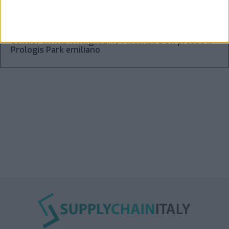
“Accordo trovato per lo Stretto di Hormuz con
l’Oman”: lo ha annunciato l’Iran
Condor affitta il magazzino Piacenza DC11 presso il
Prologis Park emiliano