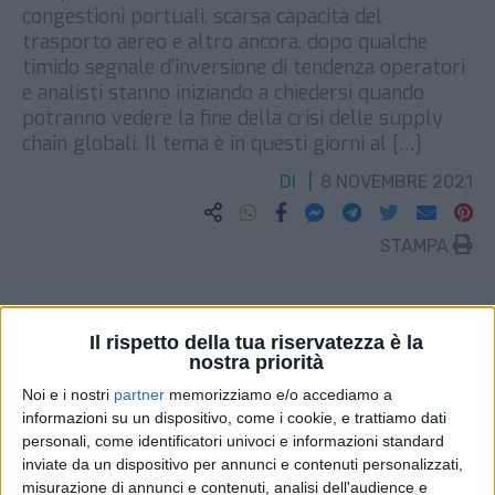
congestioni portuali, scarsa capacità del
trasporto aereo e altro ancora, dopo qualche
timido segnale d’inversione di tendenza operatori
e analisti stanno iniziando a chiedersi quando
potranno vedere la fine della crisi delle supply
chain globali. Il tema è in questi giorni al […]
DI
8 NOVEMBRE 2021
STAMPA
Il rispetto della tua riservatezza è la
nostra priorità
Noi e i nostri
partner
memorizziamo e/o accediamo a
informazioni su un dispositivo, come i cookie, e trattiamo dati
personali, come identificatori univoci e informazioni standard
inviate da un dispositivo per annunci e contenuti personalizzati,
misurazione di annunci e contenuti, analisi dell'audience e