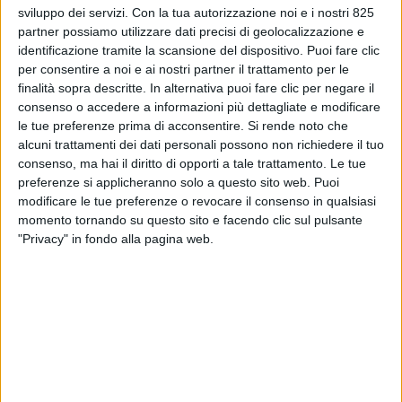
sviluppo dei servizi.
Con la tua autorizzazione noi e i nostri 825
partner possiamo utilizzare dati precisi di geolocalizzazione e
identificazione tramite la scansione del dispositivo. Puoi fare clic
per consentire a noi e ai nostri partner il trattamento per le
finalità sopra descritte. In alternativa puoi fare clic per negare il
consenso o accedere a informazioni più dettagliate e modificare
le tue preferenze prima di acconsentire.
Si rende noto che
alcuni trattamenti dei dati personali possono non richiedere il tuo
consenso, ma hai il diritto di opporti a tale trattamento. Le tue
preferenze si applicheranno solo a questo sito web. Puoi
modificare le tue preferenze o revocare il consenso in qualsiasi
momento tornando su questo sito e facendo clic sul pulsante
Alle prese da mesi con carenza di componentistica,
"Privacy" in fondo alla pagina web.
noli marittimi a livelli record, congestioni portuali,
scarsa capacità del trasporto aereo e altro ancora,
dopo qualche timido segnale d’inversione di tendenza
operatori e analisti stanno iniziando a chiedersi
quando potranno vedere la fine della crisi delle supply
chain globali.