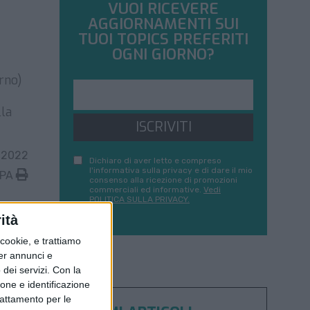
VUOI RICEVERE
AGGIORNAMENTI SUI
TUOI TOPICS PREFERITI
OGNI GIORNO?
orno)
lla
ISCRIVITI
 2022
Dichiaro di aver letto e compreso
l'informativa sulla privacy e di dare il mio
MPA
consenso alla ricezione di promozioni
commerciali ed informative.
Vedi
POLITICA SULLA PRIVACY.
ità
ookie, e trattiamo
per annunci e
dei servizi.
Con la
ione e identificazione
trattamento per le