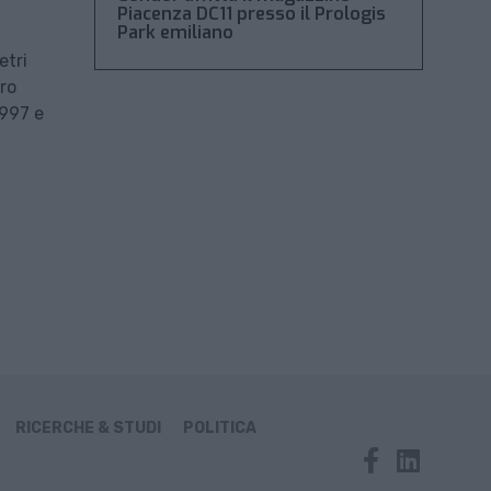
Piacenza DC11 presso il Prologis
Park emiliano
etri
tro
1997 e
RICERCHE & STUDI
POLITICA