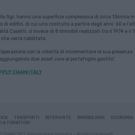
llo Sgr, hanno una superficie complessiva di circa 136mila m
i edifici, di cui uno costruito a partire dagli anni ’60 e l’al
lità Casetti, si invece di 8 immobili realizzati tra il 1974 e il 
he verrà riabilitata.
l’operazione con la volontà di incrementare la sua presenza
a, “aggiungendo due asset
core
al portafoglio gestito”.
PPLY CHAIN ITALY
TICA
TRASPORTI
INTERVISTE
IMMOBILIARE
ECONOMIA
I & FORNITORI
CHAIN ITALY (Riproduzione riservata – All rights reserved)