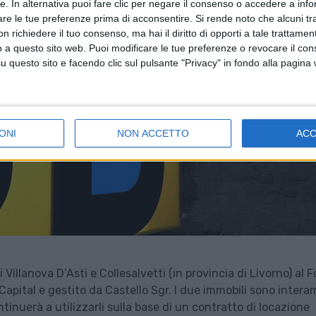
tte. In alternativa puoi fare clic per negare il consenso o accedere a inf
are le tue preferenze prima di acconsentire.
Si rende noto che alcuni tr
 richiedere il tuo consenso, ma hai il diritto di opporti a tale trattame
o a questo sito web. Puoi modificare le tue preferenze o revocare il con
questo sito e facendo clic sul pulsante "Privacy" in fondo alla pagina
ONI
NON ACCETTO
AC
Villanova D’Asti e Collesalvetti (in provincia di Livorno) al 
s Capital e gestito da Castello Sgr. I due immobili sono inter
tinuerà a utilizzarli sulla base di un contratto di locazione