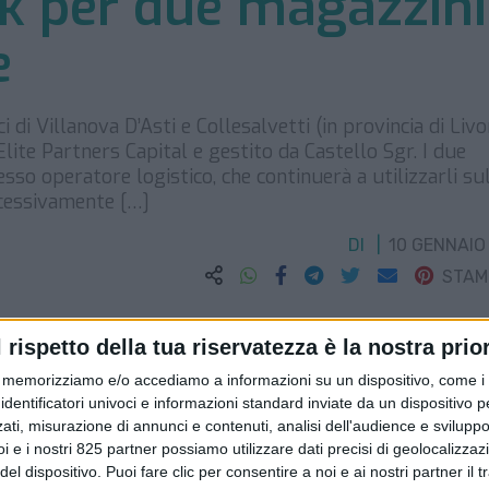
ck per due magazzini
e
 di Villanova D’Asti e Collesalvetti (in provincia di Liv
Elite Partners Capital e gestito da Castello Sgr. I due
so operatore logistico, che continuerà a utilizzarli su
ccessivamente […]
DI
10 GENNAIO
STA
l rispetto della tua riservatezza è la nostra prior
memorizziamo e/o accediamo a informazioni su un dispositivo, come i c
identificatori univoci e informazioni standard inviate da un dispositivo 
ati, misurazione di annunci e contenuti, analisi dell'audience e sviluppo 
i e i nostri 825 partner possiamo utilizzare dati precisi di geolocalizzaz
el dispositivo. Puoi fare clic per consentire a noi e ai nostri partner il 