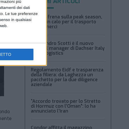
ULTIMI ARTICOLI
ormazioni più
attamenti dei dati
nto. Le tue preferenze
Xeneta frena sulla peak season,
senso in qualsiasi
tariffe in calo per il trasporto
 web.
aereo merci
Alessandro Scotti è il nuovo
general manager di Dachser Italy
Food Logistics
CETTO
Regolamento Eidf e trasparenza
della filiera: da Laghezza un
pacchetto per la due diligence
aziendale
“Accordo trovato per lo Stretto
di Hormuz con l’Oman”: lo ha
annunciato l’Iran
Fondo
amente
Condor affitta il magazzino