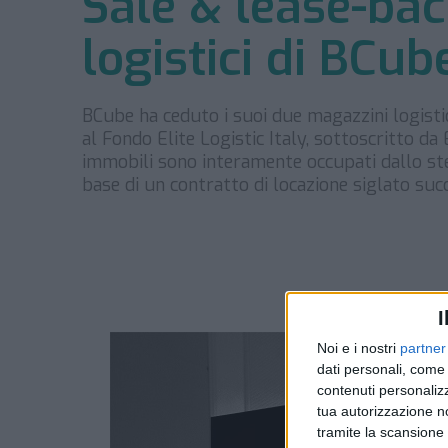
Sale & lease-ba
logistici di BCub
BCube ha ceduto i suoi due magazzini logistici
al Fondo Elite Logistic Italy, sottoscritto da 
immobili sono interamente occupati dallo stes
base di un contratto di locazione siglato su
I
Noi e i nostri
partner
dati personali, come 
contenuti personalizz
tua autorizzazione no
tramite la scansione d