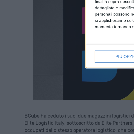
finalità sopra descri
dettagliate e modific
personali possono non
si applicheranno sol
momento tornando su 
PIÙ OPZI
BCube ha ceduto i suoi due magazzini logistici di 
Elite Logistic Italy, sottoscritto da Elite Partner
occupati dallo stesso operatore logistico, che con