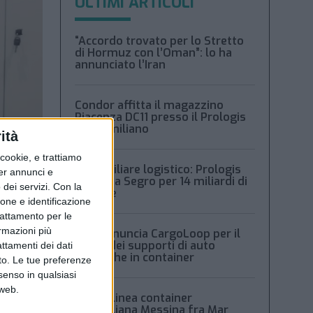
ULTIMI ARTICOLI
“Accordo trovato per lo Stretto
di Hormuz con l’Oman”: lo ha
annunciato l’Iran
Condor affitta il magazzino
Piacenza DC11 presso il Prologis
Park emiliano
ità
ookie, e trattiamo
Immobiliare logistico: Prologis
per annunci e
acquista Segro per 14 miliardi di
dei servizi.
Con la
sterline
ione e identificazione
trattamento per le
ormazioni più
Msc denuncia CargoLoop per il
crollo dei supporti di auto
attamenti dei dati
elettriche in container
nto. Le tue preferenze
senso in qualsiasi
 web.
Nuova linea container
dell’italiana Messina fra Mar