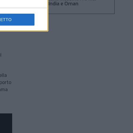
Rosso, India e Oman
lobal
CETTO
l
ella
sporto
amma