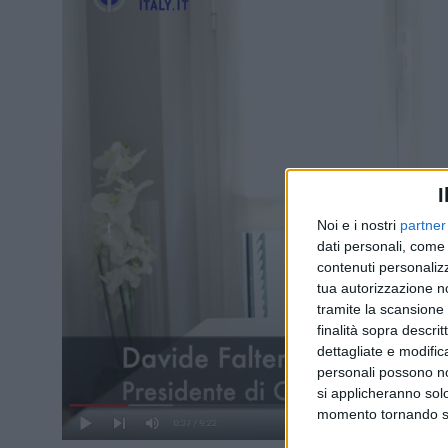
I
Noi e i nostri
partner
dati personali, come 
contenuti personalizz
tua autorizzazione no
tramite la scansione d
finalità sopra descri
dettagliate e modific
personali possono non
si applicheranno sol
momento tornando su 