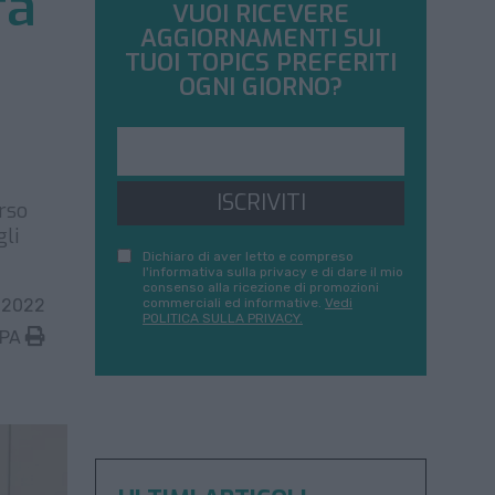
fa
VUOI RICEVERE
AGGIORNAMENTI SUI
TUOI TOPICS PREFERITI
OGNI GIORNO?
ISCRIVITI
erso
gli
Dichiaro di aver letto e compreso
l'informativa sulla privacy e di dare il mio
consenso alla ricezione di promozioni
 2022
commerciali ed informative.
Vedi
POLITICA SULLA PRIVACY.
MPA