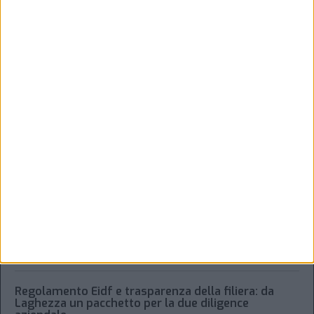
Dichiaro di aver letto e compreso l'informativa sulla privacy e di
dare il mio consenso alla ricezione di promozioni commerciali ed
informative.
Vedi POLITICA SULLA PRIVACY.
ULTIMI ARTICOLI
Xeneta frena sulla peak season, tariffe in calo per il
trasporto aereo merci
Alessandro Scotti è il nuovo general manager di
Dachser Italy Food Logistics
Regolamento Eidf e trasparenza della filiera: da
Laghezza un pacchetto per la due diligence