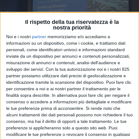
Il rispetto della tua riservatezza è la
nostra priorità
Noi e i nostri
partner
memorizziamo e/o accediamo a
informazioni su un dispositivo, come i cookie, e trattiamo dati
personali, come identificatori univoci e informazioni standard
inviate da un dispositivo per annunci e contenuti personalizzati,
misurazione di annunci e contenuti, analisi dell'audience e
sviluppo dei servizi.
Con la tua autorizzazione noi e i nostri 825
partner possiamo utilizzare dati precisi di geolocalizzazione e
identificazione tramite la scansione del dispositivo. Puoi fare clic
per consentire a noi e ai nostri partner il trattamento per le
finalità sopra descritte. In alternativa puoi fare clic per negare il
consenso o accedere a informazioni più dettagliate e modificare
Milano –
Contship Italia e Srm (centro studi collegato
le tue preferenze prima di acconsentire.
Si rende noto che
al Gruppo Intesa Sanpaolo) hanno presentato a Milano,
alcuni trattamenti dei dati personali possono non richiedere il tuo
in occasione del convegno Shipping Forwarding &
consenso, ma hai il diritto di opporti a tale trattamento. Le tue
Logistics meet Industry, la
5a edizione della Survey
preferenze si applicheranno solo a questo sito web. Puoi
“Corridoi ed efficienza logistica dei territori”
, con lo
modificare le tue preferenze o revocare il consenso in qualsiasi