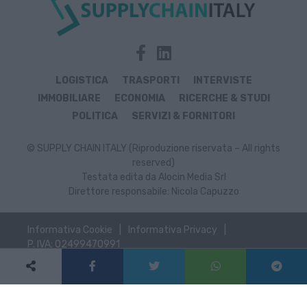
LOGISTICA
TRASPORTI
INTERVISTE
IMMOBILIARE
ECONOMIA
RICERCHE & STUDI
POLITICA
SERVIZI & FORNITORI
© SUPPLY CHAIN ITALY (Riproduzione riservata – All rights
reserved)
Testata edita da Alocin Media Srl
Direttore responsabile: Nicola Capuzzo
Informativa Cookie
Informativa Privacy
P. IVA: 02499470991