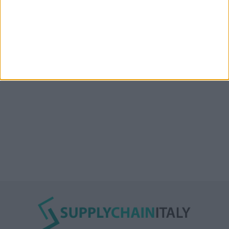
“Accordo trovato per lo Stretto di Hormuz con
l’Oman”: lo ha annunciato l’Iran
Condor affitta il magazzino Piacenza DC11 presso il
Prologis Park emiliano