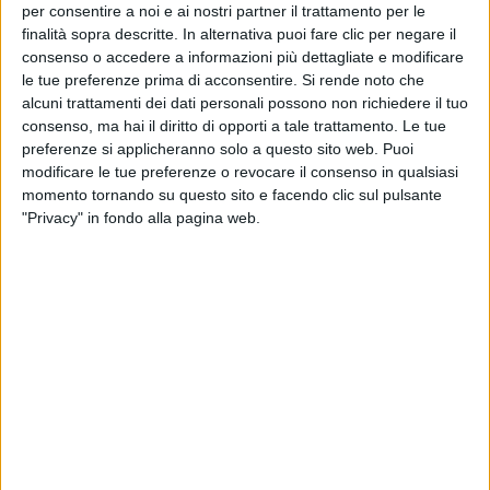
per consentire a noi e ai nostri partner il trattamento per le
finalità sopra descritte. In alternativa puoi fare clic per negare il
consenso o accedere a informazioni più dettagliate e modificare
le tue preferenze prima di acconsentire.
Si rende noto che
alcuni trattamenti dei dati personali possono non richiedere il tuo
consenso, ma hai il diritto di opporti a tale trattamento. Le tue
Gestione di magazzini per terzi, competizione e
preferenze si applicheranno solo a questo sito web. Puoi
collaborazione con Amazon, valorizzazione del
modificare le tue preferenze o revocare il consenso in qualsiasi
patrimonio di immobiliare a uso logistico.
momento tornando su questo sito e facendo clic sul pulsante
"Privacy" in fondo alla pagina web.
Sono alcuni dei punti toccati da Matteo Del Fante in
una intervista pubblicata oggi dal
Sole 24 Ore
. Un
articolo in cui l’amministratore delegato di Poste
Italiane ha ribadito come il futuro del gruppo veda in
primo piano la logistica, anche per compensare il
tramonto della corrispondenza, con volumi da tempo
costantemente in calo.
Rispetto alle iniziative e alle direzioni di sviluppo già
svelate in passato, tra le novità più interessanti per