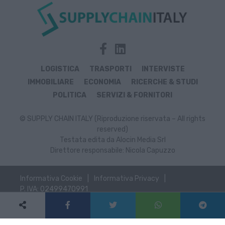
LOGISTICA
TRASPORTI
INTERVISTE
IMMOBILIARE
ECONOMIA
RICERCHE & STUDI
POLITICA
SERVIZI & FORNITORI
© SUPPLY CHAIN ITALY (Riproduzione riservata – All rights
reserved)
Testata edita da Alocin Media Srl
Direttore responsabile: Nicola Capuzzo
Informativa Cookie
Informativa Privacy
P. IVA: 02499470991