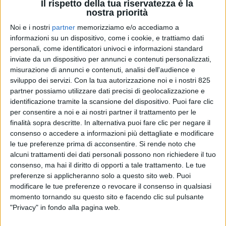
Il rispetto della tua riservatezza è la
nostra priorità
Noi e i nostri
partner
memorizziamo e/o accediamo a
informazioni su un dispositivo, come i cookie, e trattiamo dati
personali, come identificatori univoci e informazioni standard
inviate da un dispositivo per annunci e contenuti personalizzati,
misurazione di annunci e contenuti, analisi dell'audience e
sviluppo dei servizi.
Con la tua autorizzazione noi e i nostri 825
Amazon ha presentato a Seattle durante l’evento
partner possiamo utilizzare dati precisi di geolocalizzazione e
“Delivering the future” il nuovo modello di drone,
identificazione tramite la scansione del dispositivo. Puoi fare clic
per consentire a noi e ai nostri partner il trattamento per le
l’MK30, con il quale – ha annunciato – viaggeranno
finalità sopra descritte. In alternativa puoi fare clic per negare il
anche alcuni dei prodotti che dovrà consegnare in
consenso o accedere a informazioni più dettagliate e modificare
Italia a partire dalla fine del 2024. Si tratta di
le tue preferenze prima di acconsentire.
Si rende noto che
un’espansione di questo tipo di consegna per Amazon
alcuni trattamenti dei dati personali possono non richiedere il tuo
che per la prima volta varcherà gli Stati Uniti per
consenso, ma hai il diritto di opporti a tale trattamento. Le tue
raggiungere il Belpaese.
preferenze si applicheranno solo a questo sito web. Puoi
modificare le tue preferenze o revocare il consenso in qualsiasi
momento tornando su questo sito e facendo clic sul pulsante
“Da quasi un anno consegniamo pacchi utilizzando i
"Privacy" in fondo alla pagina web.
droni in California e nel Texas. Abbiamo creato un