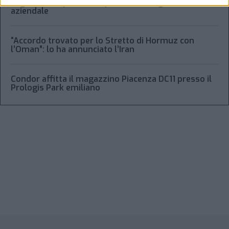
Laghezza un pacchetto per la due diligence
aziendale
“Accordo trovato per lo Stretto di Hormuz con
l’Oman”: lo ha annunciato l’Iran
Condor affitta il magazzino Piacenza DC11 presso il
Prologis Park emiliano