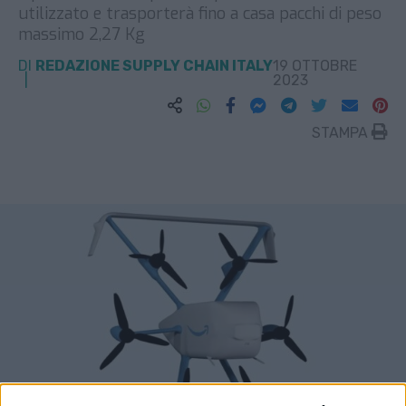
utilizzato e trasporterà fino a casa pacchi di peso
massimo 2,27 Kg
DI
REDAZIONE SUPPLY CHAIN ITALY
19 OTTOBRE
2023
STAMPA