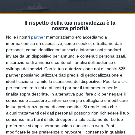
Il rispetto della tua riservatezza è la
nostra priorità
Noi e i nostri
partner
memorizziamo e/o accediamo a
informazioni su un dispositivo, come i cookie, e trattiamo dati
personali, come identificatori univoci e informazioni standard
inviate da un dispositivo per annunci e contenuti personalizzati,
misurazione di annunci e contenuti, analisi dell'audience e
Crescono gli attacchi del gruppo militante yemenita
sviluppo dei servizi.
Con la tua autorizzazione noi e i nostri 825
Houthi, allineato con l’Iran, contro le navi nel Mar
partner possiamo utilizzare dati precisi di geolocalizzazione e
Rosso procurando l’interruzione della catena del
identificazione tramite la scansione del dispositivo. Puoi fare clic
commercio marittimo poiché le principali compagnie
per consentire a noi e ai nostri partner il trattamento per le
di trasporto marittimo attive a livello mondiale (anche
finalità sopra descritte. In alternativa puoi fare clic per negare il
consenso o accedere a informazioni più dettagliate e modificare
Cma Cgm si è aggiunta a Msc, Hapag Lloyd e Maersk)
le tue preferenze prima di acconsentire.
Si rende noto che
scelgono di far rotta intorno al Capo di Buona
alcuni trattamenti dei dati personali possono non richiedere il tuo
Speranza per evitare il Canale di Suez. Questa in
consenso, ma hai il diritto di opporti a tale trattamento. Le tue
estrema sintesi la situazione secondo gli analisti del
preferenze si applicheranno solo a questo sito web. Puoi
settore riportata oggi dall’agenzia
Reuters
.
modificare le tue preferenze o revocare il consenso in qualsiasi