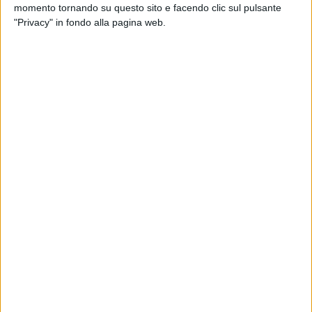
momento tornando su questo sito e facendo clic sul pulsante
"Privacy" in fondo alla pagina web.
Più nel particolare un portavoce degli Houthi ha
dichiarato di aver lanciato un attacco con un drone
contro due navi da carico nell’area lunedì, l’ultimo di
una serie di attacchi missilistici e con droni contro la
navigazione che, a suo dire, sono una risposta
all’assalto di Israele alla Striscia di Gaza.
Diverse grandi compagnie di trasporto merci, tra cui
Msc, hanno iniziato a navigare intorno all’Africa,
aggiungendo costi e ritardi che si aggraveranno nelle
prossime settimane. Circa il 15% del traffico marittimo
mondiale transita attraverso il Canale di Suez, la rotta
più breve tra Europa e Asia.
La guerra tra Israele e Hamas, iniziata il 7 ottobre, ha
provocato scosse nella regione e minaccia di
provocare un conflitto più ampio. Gli attacchi sul Mar