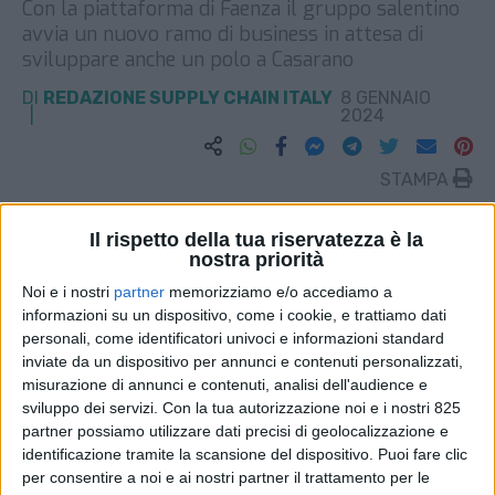
Con la piattaforma di Faenza il gruppo salentino
avvia un nuovo ramo di business in attesa di
sviluppare anche un polo a Casarano
DI
REDAZIONE SUPPLY CHAIN ITALY
8 GENNAIO
2024
STAMPA
Il rispetto della tua riservatezza è la
nostra priorità
Noi e i nostri
partner
memorizziamo e/o accediamo a
informazioni su un dispositivo, come i cookie, e trattiamo dati
personali, come identificatori univoci e informazioni standard
inviate da un dispositivo per annunci e contenuti personalizzati,
misurazione di annunci e contenuti, analisi dell'audience e
sviluppo dei servizi.
Con la tua autorizzazione noi e i nostri 825
partner possiamo utilizzare dati precisi di geolocalizzazione e
identificazione tramite la scansione del dispositivo. Puoi fare clic
per consentire a noi e ai nostri partner il trattamento per le