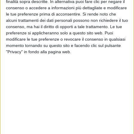
finalità sopra descritte. In alternativa puoi fare clic per negare il
consenso o accedere a informazioni più dettagliate e modificare
le tue preferenze prima di acconsentire.
Si rende noto che
alcuni trattamenti dei dati personali possono non richiedere il tuo
consenso, ma hai il diritto di opporti a tale trattamento. Le tue
preferenze si applicheranno solo a questo sito web. Puoi
modificare le tue preferenze o revocare il consenso in qualsiasi
momento tornando su questo sito e facendo clic sul pulsante
"Privacy" in fondo alla pagina web.
Il gruppo salentino Trasporti Fratelli Primiceri ha
annunciato l’ingresso nel segmento della logistica
conto terzi grazie all’acquisizione di Lotras System,
realtà cui fa capo una piattaforma da 15mila metri
quadrati a Faenza. Quest’ultima società, in
precedenza parte della foggiana Lotras, era rimasta al
di fuori della
cessione conclusa da questa a favore di
Cfi lo scorso luglio
. I due gruppi pugliesi erano peraltro
stati insieme anche
partner e promotori di del treno