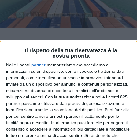
Il rispetto della tua riservatezza è la
nostra priorità
La Boston Consulting Group (Bcg), attiva nella
Noi e i nostri
partner
memorizziamo e/o accediamo a
consulenza strategica, ha elaborato uno studio sulle
informazioni su un dispositivo, come i cookie, e trattiamo dati
conseguenze sul commercio globale derivanti dagli
personali, come identificatori univoci e informazioni standard
attacchi degli Houthi nel Mar Rosso. L’analisi, che
inviate da un dispositivo per annunci e contenuti personalizzati,
riportiamo in sintesi, fotografa la situazione e
misurazione di annunci e contenuti, analisi dell'audience e
sviluppa 4 scenari di risoluzione.
sviluppo dei servizi.
Con la tua autorizzazione noi e i nostri 825
partner possiamo utilizzare dati precisi di geolocalizzazione e
identificazione tramite la scansione del dispositivo. Puoi fare clic
Gli attacchi Houthi alle navi nello stretto di Bab el
per consentire a noi e ai nostri partner il trattamento per le
Mandeb, pur non mirando al carico delle imbarcazioni,
finalità sopra descritte. In alternativa puoi fare clic per negare il
consenso o accedere a informazioni più dettagliate e modificare
sono sorprendentemente efficaci, determinando una
le tue preferenze prima di acconsentire.
Si rende noto che