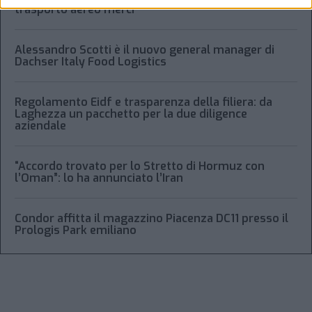
trasporto aereo merci
Alessandro Scotti è il nuovo general manager di
Dachser Italy Food Logistics
Regolamento Eidf e trasparenza della filiera: da
Laghezza un pacchetto per la due diligence
aziendale
“Accordo trovato per lo Stretto di Hormuz con
l’Oman”: lo ha annunciato l’Iran
Condor affitta il magazzino Piacenza DC11 presso il
Prologis Park emiliano