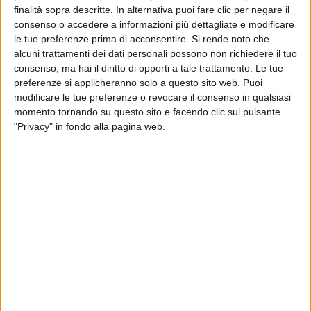
finalità sopra descritte. In alternativa puoi fare clic per negare il
consenso o accedere a informazioni più dettagliate e modificare
le tue preferenze prima di acconsentire.
Si rende noto che
alcuni trattamenti dei dati personali possono non richiedere il tuo
consenso, ma hai il diritto di opporti a tale trattamento. Le tue
preferenze si applicheranno solo a questo sito web. Puoi
modificare le tue preferenze o revocare il consenso in qualsiasi
Nonostante una leggera flessione, anche nel 2023
momento tornando su questo sito e facendo clic sul pulsante
Msc si è confermata la regina dei traffici container da
"Privacy" in fondo alla pagina web.
e per l’Italia, con una quota di mercato pari a quasi un
terzo del totale (31,8% contro il 32,5% dell’anno prima).
Lo evidenzia l’ultima indagine sul trasporto
internazionale merci di Banca d’Italia, che ha
analizzato le quote di mercato dei vettori che
gestiscono traffici navali in import e in export nella
Penisola sulla base della loro nazionalità. Anche se lo
studio non attribuisce i valori alle singole shipping
company, limitandosi appunto a segnalarne il paese di