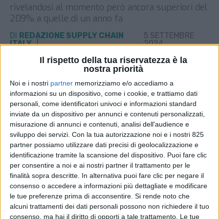
rivelandosi al momento però ancora superiori del
209% a quelle di un anno fa
DI
REDAZIONE SUPPLY CHAIN
5 SETTEMBRE
ITALY
2024
Il rispetto della tua riservatezza è la
nostra priorità
STAMPA
Noi e i nostri
partner
memorizziamo e/o accediamo a
informazioni su un dispositivo, come i cookie, e trattiamo dati
personali, come identificatori univoci e informazioni standard
inviate da un dispositivo per annunci e contenuti personalizzati,
misurazione di annunci e contenuti, analisi dell'audience e
sviluppo dei servizi.
Con la tua autorizzazione noi e i nostri 825
partner possiamo utilizzare dati precisi di geolocalizzazione e
identificazione tramite la scansione del dispositivo. Puoi fare clic
per consentire a noi e ai nostri partner il trattamento per le
finalità sopra descritte. In alternativa puoi fare clic per negare il
consenso o accedere a informazioni più dettagliate e modificare
le tue preferenze prima di acconsentire.
Si rende noto che
alcuni trattamenti dei dati personali possono non richiedere il tuo
consenso, ma hai il diritto di opporti a tale trattamento. Le tue