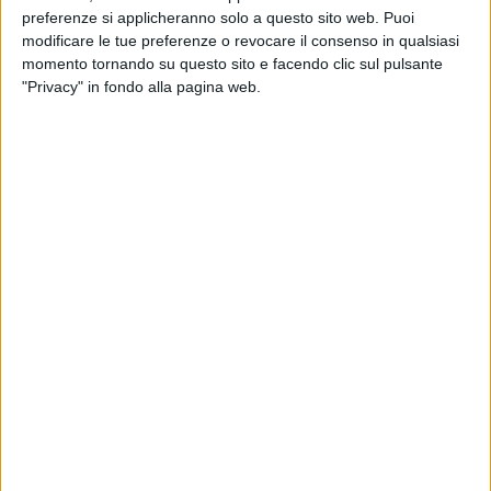
preferenze si applicheranno solo a questo sito web. Puoi
modificare le tue preferenze o revocare il consenso in qualsiasi
momento tornando su questo sito e facendo clic sul pulsante
"Privacy" in fondo alla pagina web.
Prosegue la fase di riassestamento dei noli per il
trasporto via mare di container dopo il nuovo picco
segnato a luglio. Nell’ultima settimana le tariffe hanno
registrato in media, secondo il Drewry Container
Index, un calo dell’8%, per un valore dell’indice ora
pari a 4.475 dollari, ancora superiore del 184% a quello
di un anno fa. La flessione maggiore (-14%) si osserva
sulle linee da Shanghai a Rotterdam, dove il costo
dell’invio di un box da 40 piedi è sceso in sette giorni
in media del 14% a quota 6.219 dollari. Subito sotto,