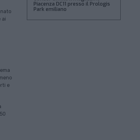
Piacenza DC11 presso il Prologis
Park emiliano
inato
 ai
blema
e meno
rti e
a
750