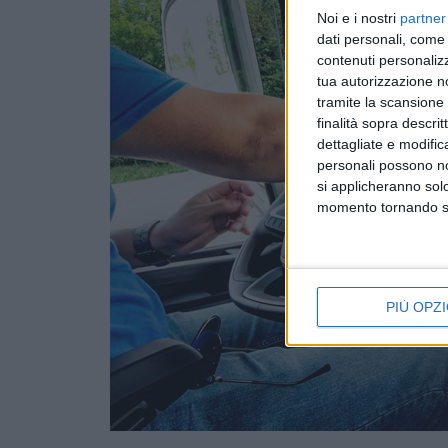
Noi e i nostri
partner
dati personali, come 
contenuti personalizz
tua autorizzazione no
tramite la scansione d
finalità sopra descri
dettagliate e modific
personali possono non
si applicheranno sol
momento tornando su 
PIÙ OPZI