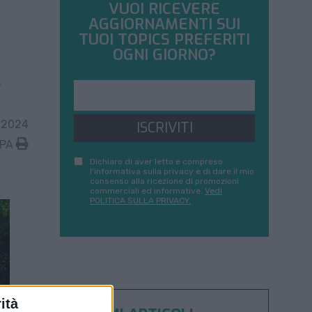
VUOI RICEVERE
AGGIORNAMENTI SUI
TUOI TOPICS PREFERITI
OGNI GIORNO?
l
 2024
ISCRIVITI
MPA
Dichiaro di aver letto e compreso
l'informativa sulla privacy e di dare il mio
consenso alla ricezione di promozioni
commerciali ed informative.
Vedi
POLITICA SULLA PRIVACY.
ità