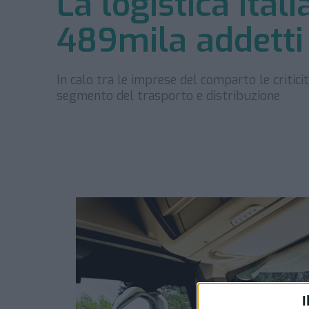
La logistica ital
489mila addetti
In calo tra le imprese del comparto le critici
segmento del trasporto e distribuzione
I