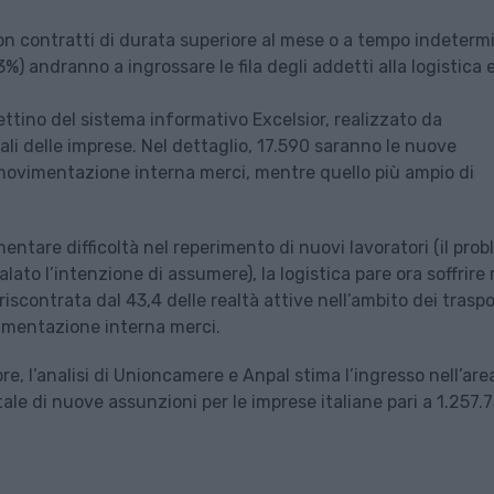
on contratti di durata superiore al mese o a tempo indeterm
%) andranno a ingrossare le fila degli addetti alla logistica e
ettino del sistema informativo Excelsior, realizzato da
i delle imprese. Nel dettaglio, 17.590 saranno le nuove
movimentazione interna merci, mentre quello più ampio di
entare difficoltà nel reperimento di nuovi lavoratori (il pro
lato l’intenzione di assumere), la logistica pare ora soffrir
 riscontrata dal 43,4 delle realtà attive nell’ambito dei traspo
vimentazione interna merci.
e, l’analisi di Unioncamere e Anpal stima l’ingresso nell’are
tale di nuove assunzioni per le imprese italiane pari a 1.257.