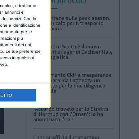
ULTIMI ARTICOLI
ookie, e trattiamo
per annunci e
Xeneta frena sulla peak season,
dei servizi.
Con la
tariffe in calo per il trasporto
ione e identificazione
aereo merci
trattamento per le
ormazioni più
attamenti dei dati
Alessandro Scotti è il nuovo
nto. Le tue preferenze
general manager di Dachser Italy
Food Logistics
senso in qualsiasi
 web.
Regolamento Eidf e trasparenza
della filiera: da Laghezza un
pacchetto per la due diligence
aziendale
CETTO
“Accordo trovato per lo Stretto
di Hormuz con l’Oman”: lo ha
annunciato l’Iran
Condor affitta il magazzino