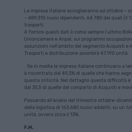
Le imprese italiane accoglieranno ad ottobre – c
– 489.310 nuovi dipendenti, 64.780 dei quali (il 13
trasporti.
A fornire questi dati è come sempre l’ultimo Boll
Unioncamere e Anpal, sui programmi occupazional
assunzioni nell’ambito del segmento Acquisti e 
Trasporti e distribuzione assorbirà 47.190 unità.
Se in media le imprese italiane continuano a lam
è riscontrato dal 49,3% di quelle che hanno segna
questa criticità. Nel dettaglio questa difficoltà è
dal 35,5 di quelle del comparto di Acquisti e mo
Passando all’analisi del trimestre ottobre-dicembr
della logistica di 163.680 nuovi addetti, su un to
unità, ovvero circa il 13%.
F.M.