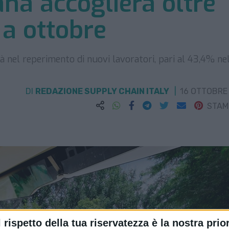
iana accoglierà oltre
 a ottobre
tà nel reperimento di nuovi lavoratori, pari al 43,4% ne
DI
REDAZIONE SUPPLY CHAIN ITALY
16 OTTOBRE
STA
l rispetto della tua riservatezza è la nostra prior