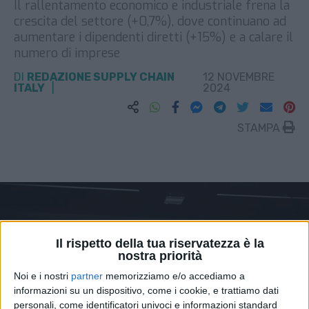
Il rallentamento economico e industriale frena la
crescita del settore (+0,7%), dove continuano ad
aumentare i dipendenti diretti (+15%) e a calare il
numero di imprese
DI
REDAZIONE SUPPLY CHAIN
12 NOVEMBRE
ITALY
2024
STAMPA
Il rispetto della tua riservatezza è la
nostra priorità
Noi e i nostri
partner
memorizziamo e/o accediamo a
informazioni su un dispositivo, come i cookie, e trattiamo dati
personali, come identificatori univoci e informazioni standard