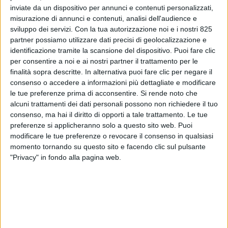
inviate da un dispositivo per annunci e contenuti personalizzati,
misurazione di annunci e contenuti, analisi dell'audience e
sviluppo dei servizi.
Con la tua autorizzazione noi e i nostri 825
partner possiamo utilizzare dati precisi di geolocalizzazione e
identificazione tramite la scansione del dispositivo. Puoi fare clic
per consentire a noi e ai nostri partner il trattamento per le
finalità sopra descritte. In alternativa puoi fare clic per negare il
consenso o accedere a informazioni più dettagliate e modificare
le tue preferenze prima di acconsentire.
Si rende noto che
alcuni trattamenti dei dati personali possono non richiedere il tuo
consenso, ma hai il diritto di opporti a tale trattamento. Le tue
preferenze si applicheranno solo a questo sito web. Puoi
Dopo la forte crescita del biennio 2021-2022, la
modificare le tue preferenze o revocare il consenso in qualsiasi
logistica italiana conto terzi mostra segnali di
momento tornando su questo sito e facendo clic sul pulsante
rallentamento. Se per il 2023 il fatturato a pre-
"Privacy" in fondo alla pagina web.
consuntivo è stato di 115,8 miliardi di euro, per l’anno
in corso la stima è di ricavi a quota 117,8 miliardi di
euro, in aumento quindi solo dello 0,7% (+1,7% in
termini nominali), per effetto dell’andamento
economico e industriale.