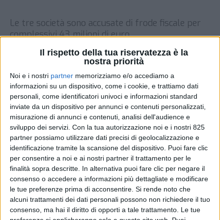
Le tre società sono accusate di frode fiscale per
complessivi 43 milioni di euro
DI
REDAZIONE SUPPLY CHAIN
18 DICEMBRE
Il rispetto della tua riservatezza è la
ITALY
2024
nostra priorità
Noi e i nostri
partner
memorizziamo e/o accediamo a
informazioni su un dispositivo, come i cookie, e trattiamo dati
STAMPA
personali, come identificatori univoci e informazioni standard
inviate da un dispositivo per annunci e contenuti personalizzati,
misurazione di annunci e contenuti, analisi dell'audience e
sviluppo dei servizi.
Con la tua autorizzazione noi e i nostri 825
partner possiamo utilizzare dati precisi di geolocalizzazione e
identificazione tramite la scansione del dispositivo. Puoi fare clic
per consentire a noi e ai nostri partner il trattamento per le
finalità sopra descritte. In alternativa puoi fare clic per negare il
consenso o accedere a informazioni più dettagliate e modificare
le tue preferenze prima di acconsentire.
Si rende noto che
alcuni trattamenti dei dati personali possono non richiedere il tuo
consenso, ma hai il diritto di opporti a tale trattamento. Le tue
preferenze si applicheranno solo a questo sito web. Puoi