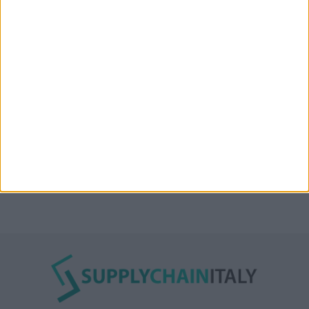
l’Oman”: lo ha annunciato l’Iran
Condor affitta il magazzino Piacenza DC11 presso il
Prologis Park emiliano