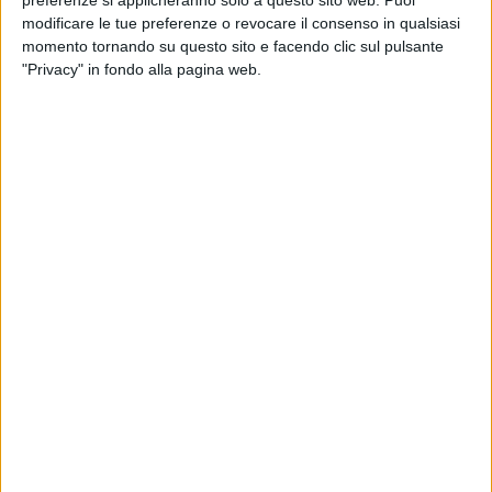
modificare le tue preferenze o revocare il consenso in qualsiasi
momento tornando su questo sito e facendo clic sul pulsante
"Privacy" in fondo alla pagina web.
La Guardia di Finanza ha compiuto ieri alcune
perquisizioni nelle sedi italiane di due società di
Amazon, così come di Sda e Gls, nell’ambito della
indagine avviata dalla procura di Torino lo scorso
luglio tra alcuni corrieri per presunta frode fiscale
tramite impiego di false fatturazioni e pratiche non
corrette nell’impiego dei lavoratori. La notizia è
riferita da
Reuters
.
Secondo quanto riportato ora dalla agenzia di
stampa, alle due società di Amazon coinvolte – ovvero