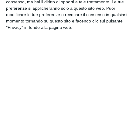
consenso, ma hai il diritto di opporti a tale trattamento. Le tue
preferenze si applicheranno solo a questo sito web. Puoi
modificare le tue preferenze o revocare il consenso in qualsiasi
momento tornando su questo sito e facendo clic sul pulsante
"Privacy" in fondo alla pagina web.
Una joint venture formata da Sfo Capital Partners,
Edmond de Rothschild Reim, per mezzo di uno dei
suoi fondi paneuropei, e Garbe Industrial ha rilevato
un’area per sviluppo logistico a Covo, in provincia di
Bergamo. Il sito, che prenderà il nome di MilEast
Logistics Park, sarà sviluppato dalla stessa Garbe con
la collaborazione del fondo Eterea di Prelios Sgr. Al
termine dei lavori, l’asset – spiega una nota di Sfo –
offrirà una superficie affittabile netta di 22mila metri
quadrati, con un layout flessibile a due celle, che gli
permetterà di essere occupato da un solo locatario o
di essere gestito come spazio multi-tenant. Nel