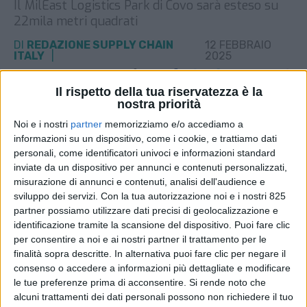
Il MilEast Logistics Park di Covo sarà esteso su
22mila metri quadrati
DI
REDAZIONE SUPPLY CHAIN
12 FEBBRAIO
ITALY
2025
Il rispetto della tua riservatezza è la
STAMPA
nostra priorità
Noi e i nostri
partner
memorizziamo e/o accediamo a
informazioni su un dispositivo, come i cookie, e trattiamo dati
personali, come identificatori univoci e informazioni standard
inviate da un dispositivo per annunci e contenuti personalizzati,
misurazione di annunci e contenuti, analisi dell'audience e
sviluppo dei servizi.
Con la tua autorizzazione noi e i nostri 825
partner possiamo utilizzare dati precisi di geolocalizzazione e
identificazione tramite la scansione del dispositivo. Puoi fare clic
per consentire a noi e ai nostri partner il trattamento per le
finalità sopra descritte. In alternativa puoi fare clic per negare il
consenso o accedere a informazioni più dettagliate e modificare
le tue preferenze prima di acconsentire.
Si rende noto che
alcuni trattamenti dei dati personali possono non richiedere il tuo