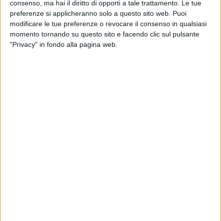
consenso, ma hai il diritto di opporti a tale trattamento. Le tue
preferenze si applicheranno solo a questo sito web. Puoi
modificare le tue preferenze o revocare il consenso in qualsiasi
momento tornando su questo sito e facendo clic sul pulsante
"Privacy" in fondo alla pagina web.
Msc e Hapag Lloyd hanno entrambe annunciato il
lancio a partire dal 1 aprile di nuove extra tariffe per
spedizioni con origine nel Mediterraneo occidentale e
destinate a varie località del continente americano.
Nel dettaglio, quello della compagnia svizzera avrà la
denominazione di Peak Season Surcharge, poiché a
giustificarlo è “la forte domanda” riscontrata in
particolare “tra Mediterraneo occidentale e Adriatico