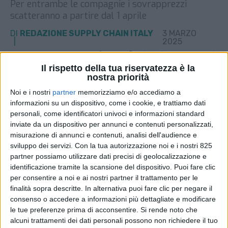
Per entrambe le compagnie i sovrapprezzi
scatteranno a partire dal 1 aprile
DI
REDAZIONE SUPPLY CHAIN ITALY
3 MARZO
2025
Il rispetto della tua riservatezza è la
STAMPA
nostra priorità
Noi e i nostri
partner
memorizziamo e/o accediamo a
informazioni su un dispositivo, come i cookie, e trattiamo dati
personali, come identificatori univoci e informazioni standard
inviate da un dispositivo per annunci e contenuti personalizzati,
misurazione di annunci e contenuti, analisi dell'audience e
sviluppo dei servizi.
Con la tua autorizzazione noi e i nostri 825
partner possiamo utilizzare dati precisi di geolocalizzazione e
identificazione tramite la scansione del dispositivo. Puoi fare clic
per consentire a noi e ai nostri partner il trattamento per le
finalità sopra descritte. In alternativa puoi fare clic per negare il
consenso o accedere a informazioni più dettagliate e modificare
le tue preferenze prima di acconsentire.
Si rende noto che
alcuni trattamenti dei dati personali possono non richiedere il tuo