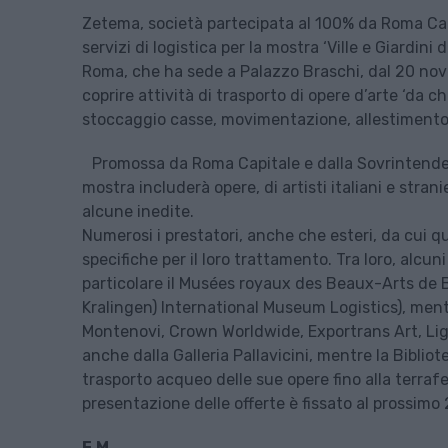
Zetema, società partecipata al 100% da Roma Capi
servizi di logistica per la mostra ‘Ville e Giardin
Roma, che ha sede a Palazzo Braschi, dal 20 nove
coprire attività di trasporto di opere d’arte ‘da 
stoccaggio casse, movimentazione, allestimento 
Promossa da Roma Capitale e dalla Sovrintenden
mostra includerà opere, di artisti italiani e stran
alcune inedite.
Numerosi i prestatori, anche che esteri, da cui 
specifiche per il loro trattamento. Tra loro, alcun
particolare il Musées royaux des Beaux-Arts de Be
Kralingen) International Museum Logistics), mentr
Montenovi, Crown Worldwide, Exportrans Art, Ligui
anche dalla Galleria Pallavicini, mentre la Bibliot
trasporto acqueo delle sue opere fino alla terrafe
presentazione delle offerte è fissato al prossimo 
F.M.