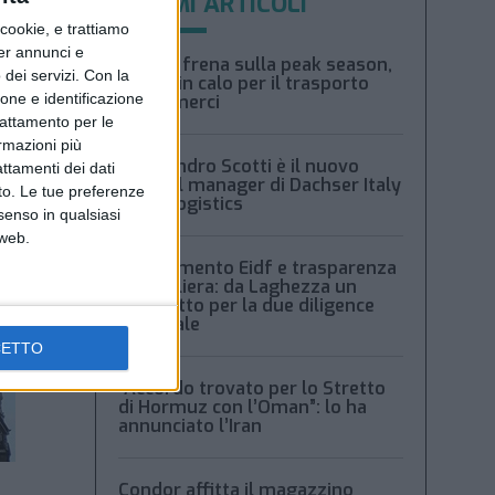
ULTIMI ARTICOLI
ookie, e trattiamo
per annunci e
Xeneta frena sulla peak season,
dei servizi.
Con la
tariffe in calo per il trasporto
ione e identificazione
aereo merci
trattamento per le
ormazioni più
Alessandro Scotti è il nuovo
attamenti dei dati
general manager di Dachser Italy
nto. Le tue preferenze
Food Logistics
senso in qualsiasi
 web.
Regolamento Eidf e trasparenza
della filiera: da Laghezza un
pacchetto per la due diligence
aziendale
CETTO
“Accordo trovato per lo Stretto
di Hormuz con l’Oman”: lo ha
annunciato l’Iran
Condor affitta il magazzino