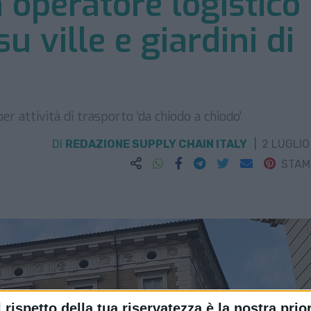
operatore logistico
 ville e giardini di
r attività di trasporto ‘da chiodo a chiodo’
DI
REDAZIONE SUPPLY CHAIN ITALY
2 LUGLIO
STA
l rispetto della tua riservatezza è la nostra prior