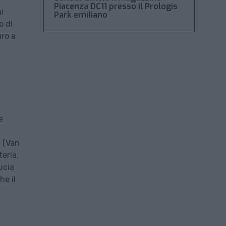
Piacenza DC11 presso il Prologis
i
Park emiliano
o di
uro a
e
a (Van
eria,
ucia
he il