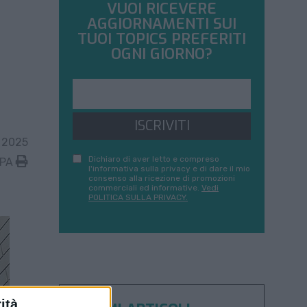
VUOI RICEVERE
AGGIORNAMENTI SUI
TUOI TOPICS PREFERITI
OGNI GIORNO?
ISCRIVITI
 2025
Dichiaro di aver letto e compreso
MPA
l'informativa sulla privacy e di dare il mio
consenso alla ricezione di promozioni
commerciali ed informative.
Vedi
POLITICA SULLA PRIVACY.
ità