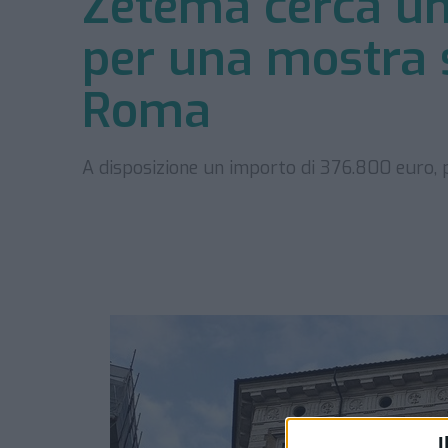
Zètema cerca un 
per una mostra su
Roma
A disposizione un importo di 376.800 euro, pe
I