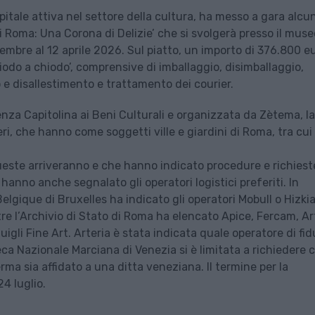
tale attiva nel settore della cultura, ha messo a gara alcun
i di Roma: Una Corona di Delizie’ che si svolgerà presso il muse
mbre al 12 aprile 2026. Sul piatto, un importo di 376.800 e
chiodo a chiodo’, comprensive di imballaggio, disimballaggio,
e disallestimento e trattamento dei courier.
za Capitolina ai Beni Culturali e organizzata da Zètema, la
ieri, che hanno come soggetti ville e giardini di Roma, tra cui
queste arriveranno e che hanno indicato procedure e richiest
i hanno anche segnalato gli operatori logistici preferiti. In
lgique di Bruxelles ha indicato gli operatori Mobull o Hizki
e l’Archivio di Stato di Roma ha elencato Apice, Fercam, Art
gli Fine Art. Arteria è stata indicata quale operatore di fid
eca Nazionale Marciana di Venezia si è limitata a richiedere c
rma sia affidato a una ditta veneziana. Il termine per la
24 luglio.