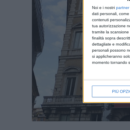
Noi e i nostri
partner
dati personali, come 
contenuti personalizz
tua autorizzazione no
tramite la scansione d
finalità sopra descri
dettagliate e modific
personali possono non
si applicheranno sol
momento tornando su 
PIÙ OPZI