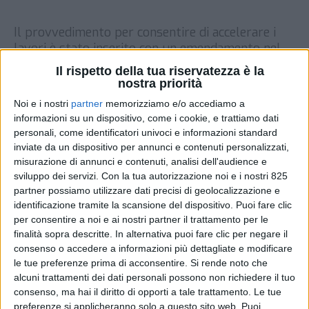
Il provvedimento per consentire di accelerare i
lavori è stato inserito con un emendamento nel
Decreto infrastrutture
Il rispetto della tua riservatezza è la
nostra priorità
DI
REDAZIONE SUPPLY CHAIN ITALY
8 LUGLIO
2025
Noi e i nostri
partner
memorizziamo e/o accediamo a
informazioni su un dispositivo, come i cookie, e trattiamo dati
personali, come identificatori univoci e informazioni standard
STAMPA
inviate da un dispositivo per annunci e contenuti personalizzati,
misurazione di annunci e contenuti, analisi dell'audience e
sviluppo dei servizi.
Con la tua autorizzazione noi e i nostri 825
partner possiamo utilizzare dati precisi di geolocalizzazione e
identificazione tramite la scansione del dispositivo. Puoi fare clic
per consentire a noi e ai nostri partner il trattamento per le
finalità sopra descritte. In alternativa puoi fare clic per negare il
consenso o accedere a informazioni più dettagliate e modificare
le tue preferenze prima di acconsentire.
Si rende noto che
alcuni trattamenti dei dati personali possono non richiedere il tuo
consenso, ma hai il diritto di opporti a tale trattamento. Le tue
preferenze si applicheranno solo a questo sito web. Puoi