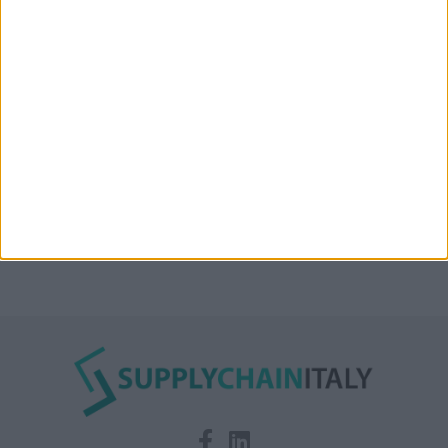
Condor affitta il magazzino Piacenza DC11 presso il
Prologis Park emiliano