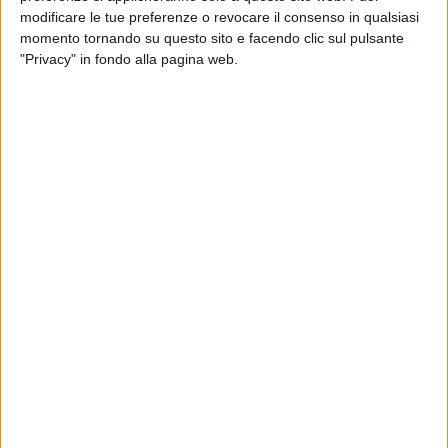
modificare le tue preferenze o revocare il consenso in qualsiasi
momento tornando su questo sito e facendo clic sul pulsante
"Privacy" in fondo alla pagina web.
Sarà nominato un Commissario straordinario per la
rapida realizzazione del nuovo Polo Logistico di
Alessandria Smistamento. Lo stabilisce un
emendamento al Decreto legge Infrastrutture
approvato dalle Commissioni riunite Ambiente e
Trasporti della Camera.
Lo ha reso noto il Ministero delle Infrastrutture e dei
Trasporti con una nota in cui si legge: “Questa opera
strategica, che include lo scalo merci e le
infrastrutture nodali, è fondamentale per il
potenziamento del traffico merci nei porti di Savona e