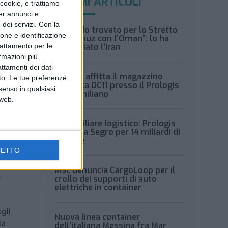
ULTIMI ARTICOLI
ookie, e trattiamo
per annunci e
dei servizi.
Con la
“Accordo trovato per lo Stretto
ione e identificazione
di Hormuz con l’Oman”: lo ha
trattamento per le
annunciato l’Iran
ormazioni più
attamenti dei dati
Condor affitta il magazzino
nto. Le tue preferenze
Piacenza DC11 presso il Prologis
senso in qualsiasi
Park emiliano
 web.
Immobiliare logistico: Prologis
acquista Segro per 14 miliardi di
sterline
CETTO
on
Msc denuncia CargoLoop per il
e
crollo dei supporti di auto
elettriche in container
gli
Nuova linea container
la
dell’italiana Messina fra Mar