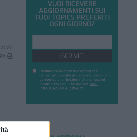
VUOI RICEVERE
AGGIORNAMENTI SUI
TUOI TOPICS PREFERITI
OGNI GIORNO?
 2025
ISCRIVITI
MPA
Dichiaro di aver letto e compreso
l'informativa sulla privacy e di dare il mio
consenso alla ricezione di promozioni
commerciali ed informative.
Vedi
POLITICA SULLA PRIVACY.
ità