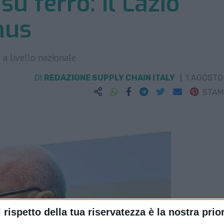
u ferro: il Lazio
nus
 a livello nazionale
DI
REDAZIONE SUPPLY CHAIN ITALY
1 AGOSTO
STA
l rispetto della tua riservatezza è la nostra prior