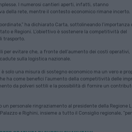
plesse. I numerosi cantieri aperti, infatti, stanno
 della rete, mentre il contesto economico rimane incerto.
oordinate,” ha dichiarato Carta, sottolineando l’importanza 
tato e Regioni. L’obiettivo è sostenere la competitività del
di trasporto.
i per evitare che, a fronte dell’aumento dei costi operativi,
cadute sulla logistica nazionale.
n è solo una misura di sostegno economico ma un vero e prop
che ha come benefici l’aumento della competitività delle imp
ento da polveri sottili e la possibilità di fornire un contribut
un personale ringraziamento al presidente della Regione L
alazzo e Righini, insieme a tutto il Consiglio regionale, “per 