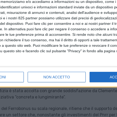
memorizziamo e/o accediamo a informazioni su un dispositivo, come i c
identificatori univoci e informazioni standard inviate da un dispositivo 
ati, misurazione di annunci e contenuti, analisi dell'audience e sviluppo 
i e i nostri 825 partner possiamo utilizzare dati precisi di geolocalizzaz
el dispositivo. Puoi fare clic per consentire a noi e ai nostri partner il 
tte. In alternativa puoi fare clic per negare il consenso o accedere a inf
are le tue preferenze prima di acconsentire.
Si rende noto che alcuni tr
 richiedere il tuo consenso, ma hai il diritto di opporti a tale trattame
o a questo sito web. Puoi modificare le tue preferenze o revocare il con
questo sito e facendo clic sul pulsante "Privacy" in fondo alla pagina
ONI
NON ACCETTO
AC
onale, una misura a sostegno del trasporto merci su ferro c
otizia è stata accolta con grande soddisfazione da Clement
iziativa “concreta e lungimirante”.
 del Ferrobonus su scala regionale, ritiene che il supporto de
iare un settore che, nonostante gli investimenti del Pnrr per 