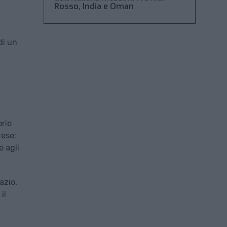
Rosso, India e Oman
di un
rio
rese;
o agli
azio,
il