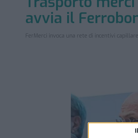
Trasporto merci s
avvia il Ferrobo
FerMerci invoca una rete di incentivi capillare
I