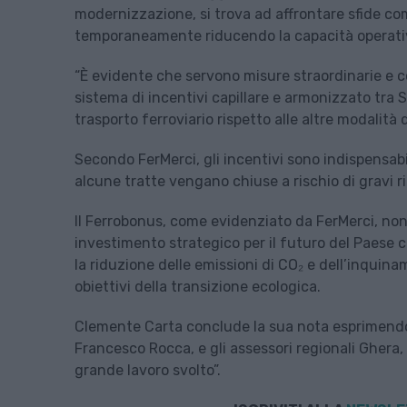
modernizzazione, si trova ad affrontare sfide com
temporaneamente riducendo la capacità operativa
“È evidente che servono misure straordinarie e c
sistema di incentivi capillare e armonizzato tra S
trasporto ferroviario rispetto alle altre modalità 
Secondo FerMerci, gli incentivi sono indispensabil
alcune tratte vengano chiuse a rischio di gravi ri
Il Ferrobonus, come evidenziato da FerMerci, no
investimento strategico per il futuro del Paese 
la riduzione delle emissioni di CO₂ e dell’inquinam
obiettivi della transizione ecologica.
Clemente Carta conclude la sua nota esprimendo 
Francesco Rocca, e gli assessori regionali Ghera, P
grande lavoro svolto”.