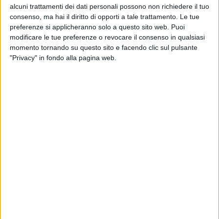
alcuni trattamenti dei dati personali possono non richiedere il tuo
consenso, ma hai il diritto di opporti a tale trattamento. Le tue
preferenze si applicheranno solo a questo sito web. Puoi
modificare le tue preferenze o revocare il consenso in qualsiasi
momento tornando su questo sito e facendo clic sul pulsante
"Privacy" in fondo alla pagina web.
Prosegue la stretta della Commissione Europea su
Temu, iniziata formalmente lo scorso autunno
con
l’avvio di una indagine per verificare eventuali
violazioni del Dsa (Digital Services Act) da parte della
piattaforma cinese.
Questa, ha annunciato nei giorni scorsi Bruxelles, ha