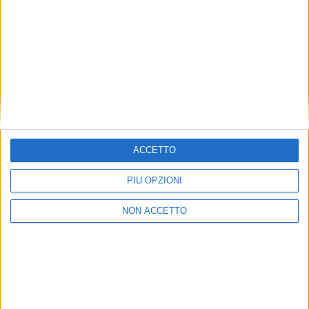
dell’86%), seguita da Msc al secondo posto (con
rispettivamente il 77,5% e l’80,5%). La Premier Alliance
ha invece ottenuto prestazioni, nell’ordine, del
64,6%% e del 54,6%. Infine le navi della ‘vecchia’
Ocean Alliance (per la quale le due rilevazioni
coincidono) sono state puntuali nel 65% dei casi.
ISCRIVITI ALLA
NEWSLETTER GRATUITA DI SUPPLY
CHAIN
ITALY
ACCETTO
PIÙ OPZIONI
NON ACCETTO
VUOI RICEVERE AGGIORNAMENTI SUI
TUOI TOPICS PREFERITI OGNI GIORNO?