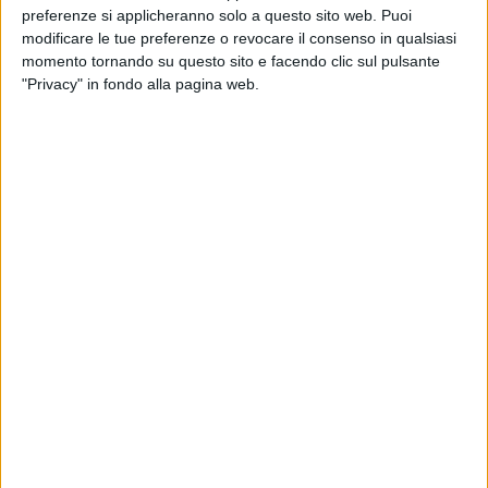
preferenze si applicheranno solo a questo sito web. Puoi
modificare le tue preferenze o revocare il consenso in qualsiasi
momento tornando su questo sito e facendo clic sul pulsante
"Privacy" in fondo alla pagina web.
Si interrompe a ottobre la breve fase di sostanziale
stabilità nella puntualità delle navi portacontainer
toccata nel trimestre precedente. Nel mese, rileva
Sea-Intelligence, il parametro ha riscontrato una
flessione di 3,5 punti percentuali, con una affidabilità
negli arrivi rispettata solo nel 61,4% dei casi, un valore
comunque superiore di 11,1 punti percentuali a quello
dell’ottobre 2024.
Nel mese risulta inoltre in aumento il ritardo medio
delle navi che non rispettano la tabella di marcia,
cresciuto a 4,98 giorni (+0,04 giorni), ma ancora
inferiore di 0,87 giorni al livello toccato un anno
prima.