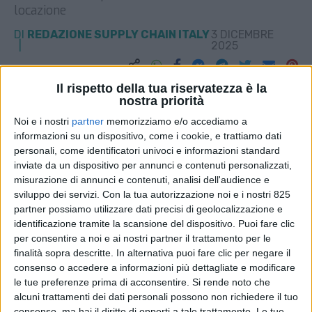
locazione
DI
REDAZIONE SUPPLY CHAIN ITALY
3 DICEMBRE
2025
STAMPA
Il rispetto della tua riservatezza è la
nostra priorità
Noi e i nostri
partner
memorizziamo e/o accediamo a
informazioni su un dispositivo, come i cookie, e trattiamo dati
personali, come identificatori univoci e informazioni standard
inviate da un dispositivo per annunci e contenuti personalizzati,
misurazione di annunci e contenuti, analisi dell'audience e
sviluppo dei servizi.
Con la tua autorizzazione noi e i nostri 825
partner possiamo utilizzare dati precisi di geolocalizzazione e
identificazione tramite la scansione del dispositivo. Puoi fare clic
per consentire a noi e ai nostri partner il trattamento per le
finalità sopra descritte. In alternativa puoi fare clic per negare il
consenso o accedere a informazioni più dettagliate e modificare
le tue preferenze prima di acconsentire.
Si rende noto che
alcuni trattamenti dei dati personali possono non richiedere il tuo
consenso, ma hai il diritto di opporti a tale trattamento. Le tue