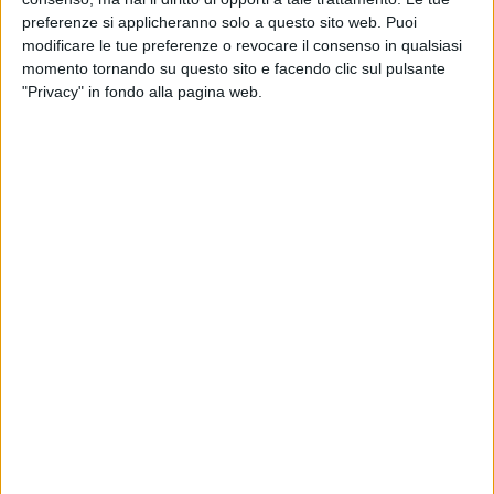
preferenze si applicheranno solo a questo sito web. Puoi
modificare le tue preferenze o revocare il consenso in qualsiasi
momento tornando su questo sito e facendo clic sul pulsante
"Privacy" in fondo alla pagina web.
Non sono emerse novità a Cesena dalla riunione del
Tavolo di salvaguardia occupazionale che si è svolta
ieri tra Gruber Logistics, sindacati confederali e
rappresentanti del Comune.
Richiesto da Filt Cgil, Fit Cisl e Uiltrasporti, l’incontro
ha avuto al centro la decisione della azienda
altoatesina di trasporti e logistica, comunicata lo
scorso 30 ottobre, di chiudere la filiale situata in Via
delle Pesche 635, procedendo quindi al licenziamento
di 20 lavoratori.