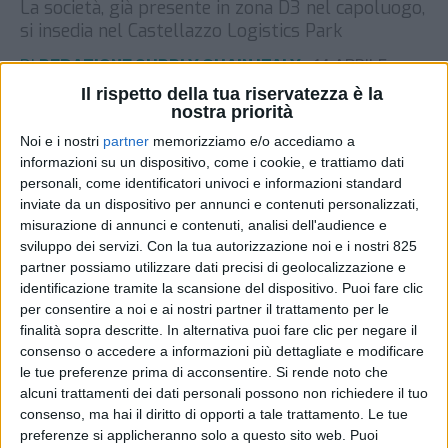
La società, già presente in zona D3 nel capoluogo,
si insedia nel Castellazzo Logistics Park
DI
REDAZIONE SUPPLY CHAIN ITALY
14 APRILE
2026
Il rispetto della tua riservatezza è la
nostra priorità
STAMPA
Noi e i nostri
partner
memorizziamo e/o accediamo a
informazioni su un dispositivo, come i cookie, e trattiamo dati
personali, come identificatori univoci e informazioni standard
inviate da un dispositivo per annunci e contenuti personalizzati,
misurazione di annunci e contenuti, analisi dell'audience e
sviluppo dei servizi.
Con la tua autorizzazione noi e i nostri 825
partner possiamo utilizzare dati precisi di geolocalizzazione e
identificazione tramite la scansione del dispositivo. Puoi fare clic
per consentire a noi e ai nostri partner il trattamento per le
finalità sopra descritte. In alternativa puoi fare clic per negare il
consenso o accedere a informazioni più dettagliate e modificare
le tue preferenze prima di acconsentire.
Si rende noto che
alcuni trattamenti dei dati personali possono non richiedere il tuo
consenso, ma hai il diritto di opporti a tale trattamento. Le tue
preferenze si applicheranno solo a questo sito web. Puoi