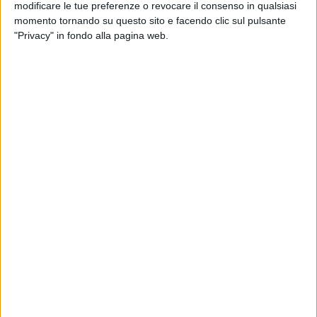
modificare le tue preferenze o revocare il consenso in qualsiasi
momento tornando su questo sito e facendo clic sul pulsante
"Privacy" in fondo alla pagina web.
Mvn Industrial Solutions (Msc) continua a
scommettere sull’Alessandrino. La società – attiva
nella logistica industriale e che già dispone di una
struttura nell’area D3, nei pressi del capoluogo – si è
ora insediata a poca distanza, in un polo da 40mila
metri quadrati nel complesso logistico Castellazzo
Logistics Park di Castellazzo Bormida, di proprietà di
Invesco Real Estate. Le due parti sono state
supportate, nella definizione del relativo accordo, dal
team Industrial & Logistics di Savills.
“La scelta di questo hub, certificato Leed Platinum,
riflette il nostro impegno e spirito proattivo verso