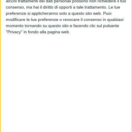
alcuni trattamenti dei dati personali possono non richiedere il tuo
consenso, ma hai il diritto di opporti a tale trattamento. Le tue
preferenze si applicheranno solo a questo sito web. Puoi
modificare le tue preferenze o revocare il consenso in qualsiasi
La crisi del Medio Oriente, insieme ad alcune criticità
momento tornando su questo sito e facendo clic sul pulsante
"Privacy" in fondo alla pagina web.
negli approvvigionamenti, stanno rendendo sempre
più complessa la vita alle aziende italiane di
torrefazione del caffè. Di questo ha parlato Michele
Monzini, Vicepresidente del Comitato Italiano Caffè di
Unione Italiana Food, in una intervista a Comunicaffé.
Se da un lato le tensioni sul Mar Rosso e sullo Stretto
di Hormuz hanno aumentato i tempi e i costi della
logistica verso l’Europa, il comparto ha ora a che fare
anche con la scarsità della materia prima proveniente
da Brasile e Vietnam, paesi che rappresentano oltre la
metà della produzione mondiale, e che hanno
attraversato “eventi climatici estremi”. Minore
disponibilità di caffè verde (cioè ancora non