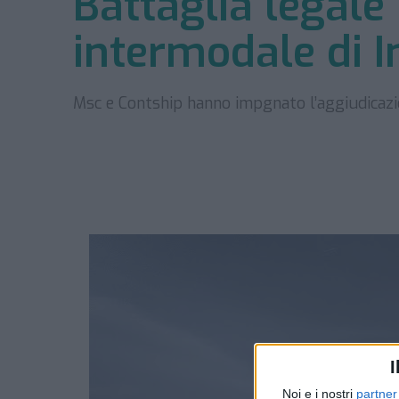
Battaglia legale 
intermodale di 
Msc e Contship hanno impgnato l’aggiudicazi
I
Noi e i nostri
partner