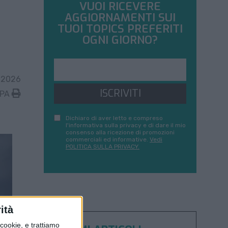
VUOI RICEVERE
AGGIORNAMENTI SUI
TUOI TOPICS PREFERITI
OGNI GIORNO?
 2026
ISCRIVITI
MPA
Dichiaro di aver letto e compreso
l'informativa sulla privacy e di dare il mio
consenso alla ricezione di promozioni
commerciali ed informative.
Vedi
POLITICA SULLA PRIVACY.
ità
ookie, e trattiamo