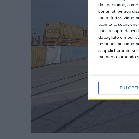
dati personali, come 
contenuti personalizz
tua autorizzazione no
tramite la scansione d
finalità sopra descri
dettagliate e modific
personali possono non
si applicheranno sol
momento tornando su 
PIÙ OPZI