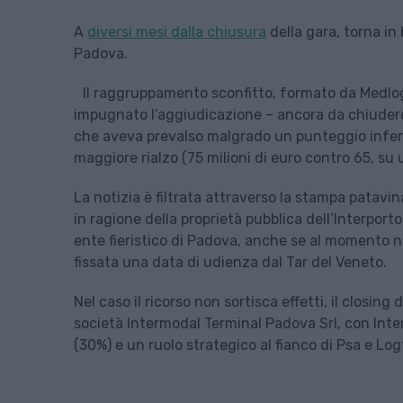
A
diversi mesi dalla chiusura
della gara, torna in 
Padova.
Il raggruppamento sconfitto, formato da Medlog
impugnato l’aggiudicazione – ancora da chiudere
che aveva prevalso malgrado un punteggio inferio
maggiore rialzo (75 milioni di euro contro 65, su 
La notizia è filtrata attraverso la stampa patavin
in ragione della proprietà pubblica dell’Interporto
ente fieristico di Padova, anche se al momento n
fissata una data di udienza dal Tar del Veneto.
Nel caso il ricorso non sortisca effetti, il closin
società Intermodal Terminal Padova Srl, con Int
(30%) e un ruolo strategico al fianco di Psa e Log