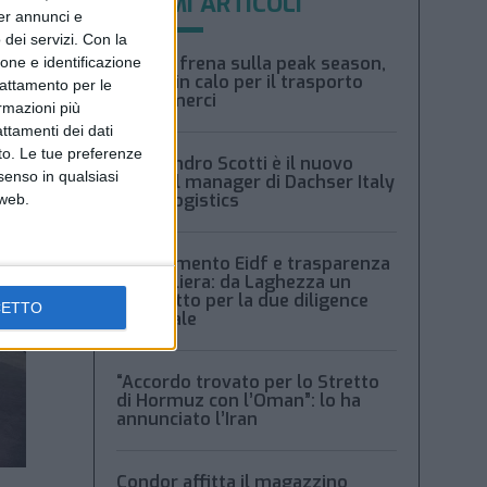
ULTIMI ARTICOLI
per annunci e
dei servizi.
Con la
Xeneta frena sulla peak season,
ione e identificazione
tariffe in calo per il trasporto
trattamento per le
aereo merci
ormazioni più
attamenti dei dati
nto. Le tue preferenze
Alessandro Scotti è il nuovo
senso in qualsiasi
general manager di Dachser Italy
Food Logistics
 web.
Regolamento Eidf e trasparenza
della filiera: da Laghezza un
pacchetto per la due diligence
CETTO
aziendale
“Accordo trovato per lo Stretto
di Hormuz con l’Oman”: lo ha
annunciato l’Iran
Condor affitta il magazzino