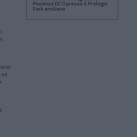
Piacenza DC11 presso il Prologis
Park emiliano
i
r,
corso
o ed
a
a