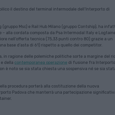
bilico il destino del terminal intermodale dell’Interporto di
 (gruppo Msc) e Rail Hub Milano (gruppo Contship), ha infatt
 – alla cordata composta da Psa Intermodal Italy e Logtaine
re nell’offerta tecnica (75,33 punti contro 80) grazie a un
una base d’asta di 61) rispetto a quello dei competitor.
a, in ragione delle polemiche politiche sorte a margine del ri
 e della
contemporanea operazione
di fusione fra Interport
on è noto se sia stata chiesta una sospensiva né se sia stat
g della procedura porterà alla costituzione della nuova
erporto Padova che manterrà una partecipazione significativ
tainer.