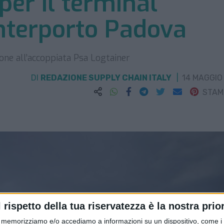
per il terminal
Interporto Padova
one all’accoppiata Psa Logtainer
DI
REDAZIONE SUPPLY CHAIN ITALY
14 MAGGIO
STA
l rispetto della tua riservatezza è la nostra prior
memorizziamo e/o accediamo a informazioni su un dispositivo, come i c