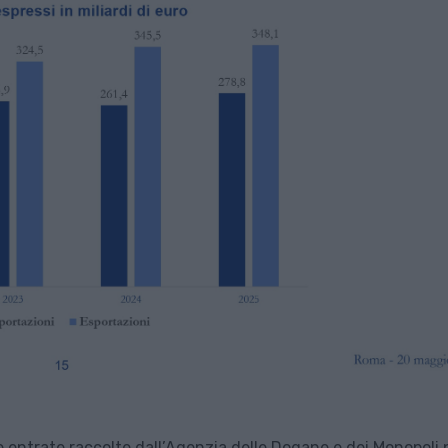
e entrate raccolte dall’Agenzia delle Dogane e dei Monopoli 