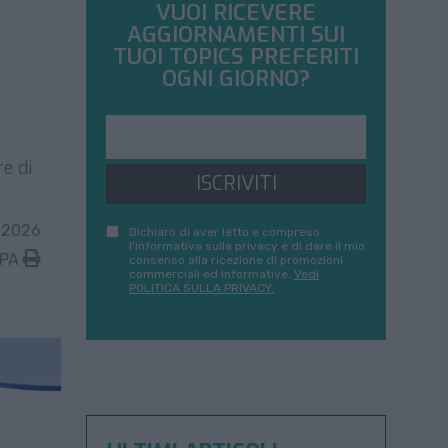
VUOI RICEVERE
AGGIORNAMENTI SUI
TUOI TOPICS PREFERITI
OGNI GIORNO?
e di
ISCRIVITI
 2026
Dichiaro di aver letto e compreso
l'informativa sulla privacy e di dare il mio
MPA
consenso alla ricezione di promozioni
commerciali ed informative.
Vedi
POLITICA SULLA PRIVACY.