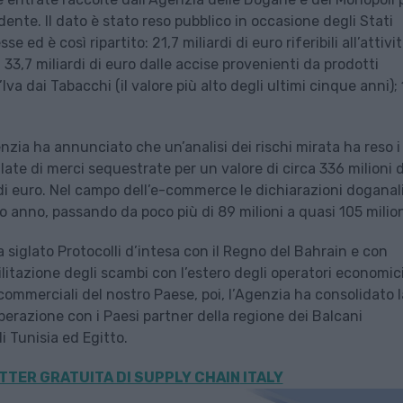
cedente. Il dato è stato reso pubblico in occasione degli Stati
 ed è così ripartito: 21,7 miliardi di euro riferibili all’attivi
 33,7 miliardi di euro dalle accise provenienti da prodotti
l’Iva dai Tabacchi (il valore più alto degli ultimi cinque anni); 
genzia ha annunciato che un’analisi dei rischi mirata ha reso i
llate di merci sequestrate per un valore di circa 336 milioni d
 di euro. Nel campo dell’e-commerce le dichiarazioni doganal
o anno, passando da poco più di 89 milioni a quasi 105 milion
 siglato Protocolli d’intesa con il Regno del Bahrain e con
ilitazione degli scambi con l’estero degli operatori economic
i commerciali del nostro Paese, poi, l’Agenzia ha consolidato l
operazione con i Paesi partner della regione dei Balcani
i Tunisia ed Egitto.
TER GRATUITA DI SUPPLY CHAIN
ITALY