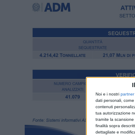
I
Noi e i nostri
partner
dati personali, come 
contenuti personalizz
tua autorizzazione no
tramite la scansione d
finalità sopra descri
dettagliate e modific