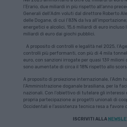
l’Erario, due miliardi in più rispetto all’anno pre
Generali dell’Adm voluti dal direttore Roberto Alesse
delle Dogane, di cui l’83% da Iva all’importazione;
energetici e alcolici, 15,6 miliardi di euro incluso 
miliardi di euro dai giochi pubblici.
A proposito di controlli e legalità nel 2025, l’A
controlli più performanti, con più di 4 mila tonne
euro, con sanzioni irrogate per quasi 139 milioni
sono aumentate di circa il 18% rispetto allo scors
A proposito di proiezione internazionale, l’Adm ha
l’Amministrazione doganale brasiliana, per la fac
nazionali. Con l’obiettivo di tutelare gli interess
propria partecipazione ai progetti unionali di co
Occidentali e l’assistenza tecnica resa a favore d
ISCRIVITI ALLA
NEWSLET