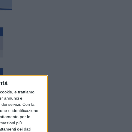
ità
ookie, e trattiamo
per annunci e
dei servizi.
Con la
ione e identificazione
trattamento per le
ormazioni più
attamenti dei dati