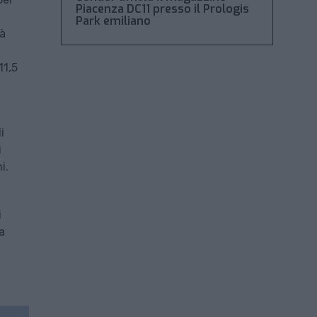
Piacenza DC11 presso il Prologis
Park emiliano
tà
11,5
i
i
i.
i
a