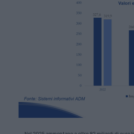
Nel 2025 ammontano a oltre 82 miliardi di euro l