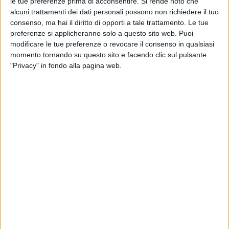
le tue preferenze prima di acconsentire.
Si rende noto che
alcuni trattamenti dei dati personali possono non richiedere il tuo
consenso, ma hai il diritto di opporti a tale trattamento. Le tue
preferenze si applicheranno solo a questo sito web. Puoi
modificare le tue preferenze o revocare il consenso in qualsiasi
momento tornando su questo sito e facendo clic sul pulsante
"Privacy" in fondo alla pagina web.
I noli container dall’Asia all’Europa hanno vissuto
un’altra settimana di crescita, per effetto combinato
di una ripresa della domanda che sta portando a una
peak season anticipata e dell’introduzione di
incrementi del tipo Freight All Kinds.
Lo rivela l’ultimo aggiornamento del Drewry Container
Index, che stima una salita dei prezzi delle spedizioni
via mare su questi corridoi anche i prossimi sette
giorni. A contribuire alla crescita, saranno anche i
limitati blank sailing annunciati dai carrier, al