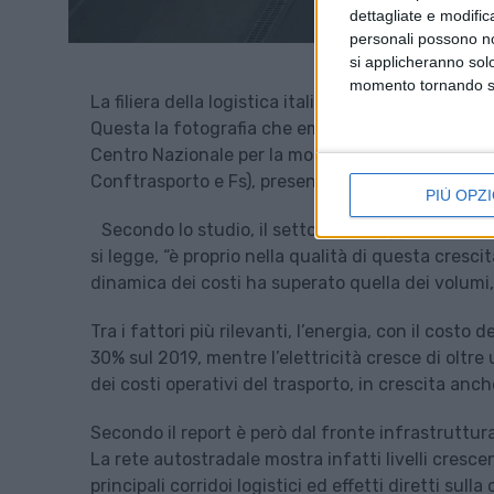
dettagliate e modific
personali possono non
si applicheranno sol
momento tornando su 
La filiera della logistica italiana mostra numeri 
Questa la fotografia che emerge dal secondo Repo
Centro Nazionale per la mobilità sostenibile- Mo
Conftrasporto e Fs), presentato questa mattina 
PIÙ OPZI
Secondo lo studio, il settore vale oggi 94,3 mil
si legge, “è proprio nella qualità di questa crescit
dinamica dei costi ha superato quella dei volum
Tra i fattori più rilevanti, l’energia, con il cost
30% sul 2019, mentre l’elettricità cresce di oltr
dei costi operativi del trasporto, in crescita anch
Secondo il report è però dal fronte infrastruttura
La rete autostradale mostra infatti livelli cresc
principali corridoi logistici ed effetti diretti sull