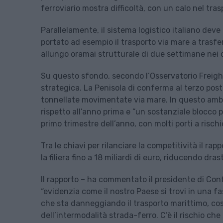
ferroviario mostra difficoltà, con un calo nel tra
Parallelamente, il sistema logistico italiano deve
portato ad esempio il trasporto via mare a trasfe
allungo oramai strutturale di due settimane nei c
Su questo sfondo, secondo l’Osservatorio Freight
strategica. La Penisola di conferma al terzo posto
tonnellate movimentate via mare. In questo ambito
rispetto all’anno prima e “un sostanziale blocco pe
primo trimestre dell’anno, con molti porti a rischi
Tra le chiavi per rilanciare la competitività il ra
la filiera fino a 18 miliardi di euro, riducendo dr
Il rapporto – ha commentato il presidente di Co
“evidenzia come il nostro Paese si trovi in una fas
che sta danneggiando il trasporto marittimo, co
dell’intermodalità strada-ferro. C’è il rischio ch