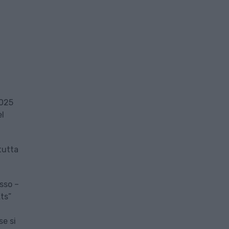
2025
el
 tutta
sso –
Ets”
se si