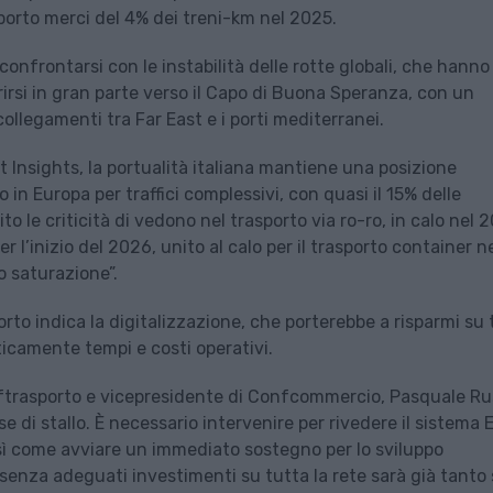
sporto merci del 4% dei treni-km nel 2025.
 confrontarsi con le instabilità delle rotte globali, che hanno
rirsi in gran parte verso il Capo di Buona Speranza, con un
ollegamenti tra Far East e i porti mediterranei.
 Insights, la portualità italiana mantiene una posizione
 in Europa per traffici complessivi, con quasi il 15% delle
 le criticità di vedono nel trasporto via ro-ro, in calo nel 
r l’inizio del 2026, unito al calo per il trasporto container n
o saturazione”.
pporto indica la digitalizzazione, che porterebbe a risparmi su
asticamente tempi e costi operativi.
nftrasporto e vicepresidente di Confcommercio, Pasquale Ru
e di stallo. È necessario intervenire per rivedere il sistema 
sì come avviare un immediato sostegno per lo sviluppo
e senza adeguati investimenti su tutta la rete sarà già tanto 