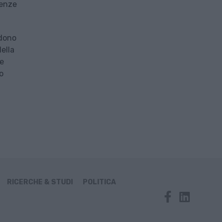
ienze
edono
ella
 e
o
RICERCHE & STUDI
POLITICA