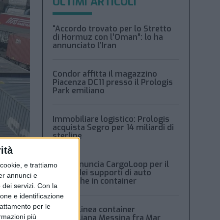
ULTIMI ARTICOLI
“Accordo trovato per lo Stretto
di Hormuz con l’Oman”: lo ha
annunciato l’Iran
Condor affitta il magazzino
Piacenza DC11 presso il Prologis
Park emiliano
Immobiliare logistico: Prologis
acquista Segro per 14 miliardi di
sterline
ità
Msc denuncia CargoLoop per il
ookie, e trattiamo
crollo dei supporti di auto
per annunci e
elettriche in container
dei servizi.
Con la
ione e identificazione
trattamento per le
Nuova linea container
ormazioni più
dell’italiana Messina fra Mar