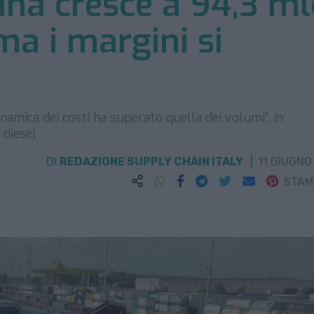
iana cresce a 94,3 m
ma i margini si
namica dei costi ha superato quella dei volumi”, in
 diesel
DI
REDAZIONE SUPPLY CHAIN ITALY
11 GIUGNO
STA