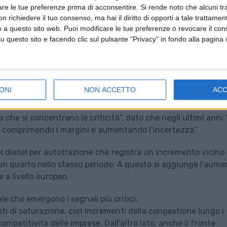
are le tue preferenze prima di acconsentire.
Si rende noto che alcuni tr
 richiedere il tuo consenso, ma hai il diritto di opporti a tale trattame
o a questo sito web. Puoi modificare le tue preferenze o revocare il con
questo sito e facendo clic sul pulsante "Privacy" in fondo alla pagina
in crescita, ma aumentano però anche le tensioni strutturali.
rt 2026 dell’Osservatorio Freight Insights- costituito dal
st, con la Fondazione Cseli (formata da Aiscat, Confcommer
alla Camera dei Deputati.
ONI
NON ACCETTO
AC
iardi di euro, con una crescita contenuta (+1,9%) sul 2024. Ma
a che si concentrano le criticità”, dato che negli ultimi anni 
i, comprimendo i margini e aumentando l’incertezza”.
o del diesel per autotrazione che registra un incremento vicino 
e un quarto nello stesso periodo. A questo si aggiunge l’aume
e a livello europeo.
le che emergono i segnali più critici.
enti di saturazione, con incrementi della congestione lungo i
a competitività delle imprese. Dall’altro lato, anche il fronte