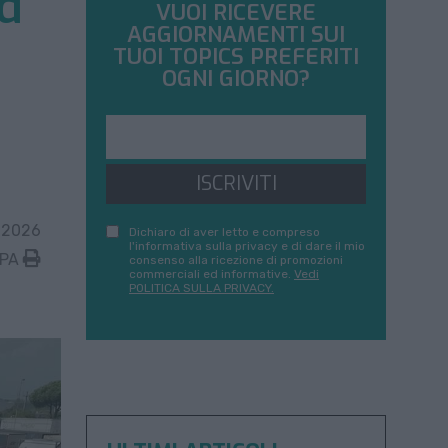
ld
VUOI RICEVERE
AGGIORNAMENTI SUI
TUOI TOPICS PREFERITI
OGNI GIORNO?
ISCRIVITI
 2026
Dichiaro di aver letto e compreso
l'informativa sulla privacy e di dare il mio
MPA
consenso alla ricezione di promozioni
commerciali ed informative.
Vedi
POLITICA SULLA PRIVACY.