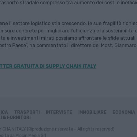
trasporto stradale compresso tra aumento dei costi e ineffic
e il settore logistico stia crescendo, le sue fragilità richi
sure concrete per migliorare l’efficienza e la sostenibilità d
ta e investimenti mirati possiamo affrontare le sfide attuali
nostro Paese”, ha commentato il direttore del Most, Gianmarc
TER GRATUITA DI SUPPLY CHAIN
ITALY
TICA
TRASPORTI
INTERVISTE
IMMOBILIARE
ECONOMIA
I & FORNITORI
CHAIN ITALY (Riproduzione riservata – All rights reserved)
dita da Alocin Media Srl