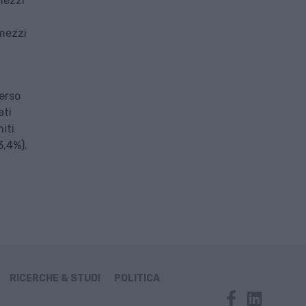
mezzi
 mezzi
verso
ati
iti
3,4%).
RICERCHE & STUDI
POLITICA