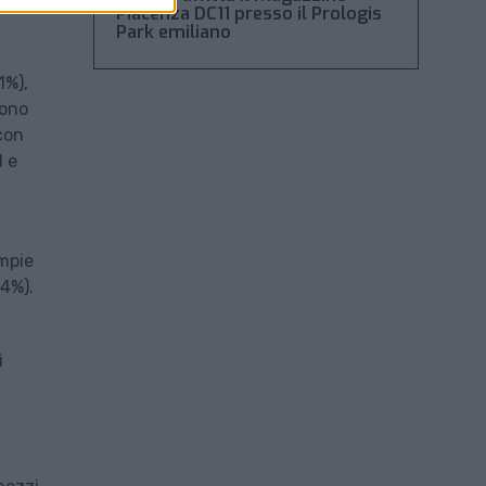
Piacenza DC11 presso il Prologis
Park emiliano
1%),
sono
con
d e
ampie
,4%).
i