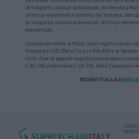
nazionale. Ulteriori contributi positivi, entrambi
di trasporto, esclusi autoveicoli, da Veneto e Mar
chimico-medicinali e botanici da Toscana, Abruzz
di trasporto, esclusi autoveicoli, da Friuli-Venez
percentuali.
Guardando infine ai flussi, Istat registra ampi co
Svizzera (+537,3%) e Cina (+104,4%) e di Veneto 
Uniti. Grandi apporti negativi provengono invece d
(-82,7%) e Germania (-65,7%), della Campania ver
ISCRIVITI ALLA
NEWSLET
LOGIS
SERVIZ