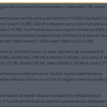
registrato una crescita tendenziale in valore dell’1,3%, come
mentate le vendite estere del Centro (+13,8%) e del Sud (+7,
d-ovest (+1,3%). Dall’altro flessioni poco o più marcate si 
 Isole (-19,0%). Confrontando invece il primo trimestre 2026 
contra una crescita congiunturale dell’export ampia per Su
ta per il Nord-ovest (+1,5%) e per il Nord-est (+0,8%).
nando al confronto anno su anno spiccano gli incrementi di
,8%), Basilicata (+18,2%) e Marche (+15,5%), così come le 
a (-21,1%), Sicilia (-18,1%), Valle d’Aosta (-13,3%) e Lazio (-11
erformance delle province, l’analisi registra performance
Varese e Massa-Carrara e contributi negativi ampi da quelle d
portazioni di metalli di base e prodotti in metallo (esclusi
 2,7 punti percentuali la crescita su base annua dell’export