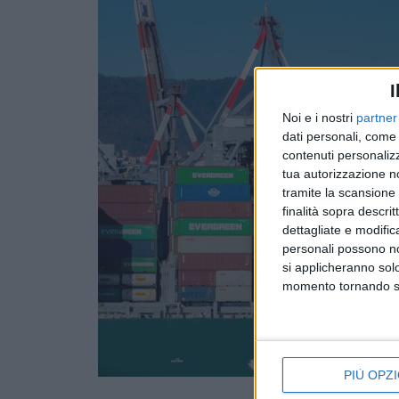
I
Noi e i nostri
partner
dati personali, come 
contenuti personalizz
tua autorizzazione no
tramite la scansione d
finalità sopra descri
dettagliate e modific
personali possono non
si applicheranno sol
momento tornando su 
PIÙ OPZI