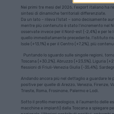
Nei primi tre mesi del 2026, l’export italiano ha 
sintesi di dinamiche territoriali differenziate.
Da un lato – rileva l’Istat – sono decisamente au
mentre più contenuto è stato l’incremento nel Nor
osservate invece per il Nord-est (-2,4%) e per le
quello immediatamente precedente, l’istituto ris
Isole (+13,1%) e per il Centro (+7,2%), più contenu
Puntando lo sguardo sulle singole regioni, tor
Toscana (+30,2%), Abruzzo (+23,5%), Liguria (+20
flessioni di Friuli-Venezia Giulia (-35,4%), Sardegn
Andando ancora più nel dettaglio a guardare le p
positive per quelle di Arezzo, Venezia, Firenze, 
Trieste, Roma, Frosinone, Palermo e Lodi.
Sotto il profilo merceologico, è l’aumento delle es
macchine e impianti) dalla Toscana a spiegare per