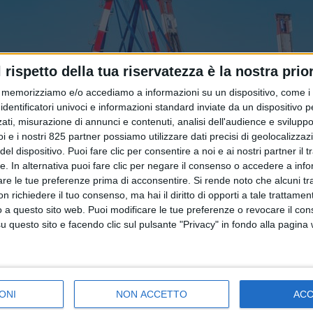
l rispetto della tua riservatezza è la nostra prior
memorizziamo e/o accediamo a informazioni su un dispositivo, come i c
identificatori univoci e informazioni standard inviate da un dispositivo 
ati, misurazione di annunci e contenuti, analisi dell'audience e sviluppo 
i e i nostri 825 partner possiamo utilizzare dati precisi di geolocalizzaz
el dispositivo. Puoi fare clic per consentire a noi e ai nostri partner il 
tte. In alternativa puoi fare clic per negare il consenso o accedere a inf
are le tue preferenze prima di acconsentire.
Si rende noto che alcuni tr
 richiedere il tuo consenso, ma hai il diritto di opporti a tale trattame
o a questo sito web. Puoi modificare le tue preferenze o revocare il con
questo sito e facendo clic sul pulsante "Privacy" in fondo alla pagina
ONI
NON ACCETTO
AC