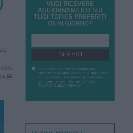
)
VUOI RICEVERE
AGGIORNAMENTI SUI
TUOI TOPICS PREFERITI
OGNI GIORNO?
ze,
ISCRIVITI
 2026
Dichiaro di aver letto e compreso
l'informativa sulla privacy e di dare il mio
MPA
consenso alla ricezione di promozioni
commerciali ed informative.
Vedi
POLITICA SULLA PRIVACY.