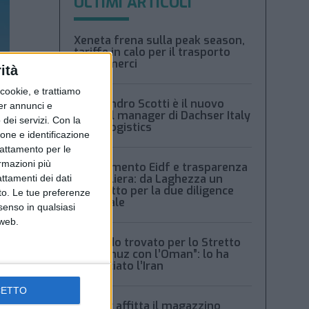
ULTIMI ARTICOLI
Xeneta frena sulla peak season,
tariffe in calo per il trasporto
aereo merci
ità
ookie, e trattiamo
Alessandro Scotti è il nuovo
per annunci e
general manager di Dachser Italy
dei servizi.
Con la
Food Logistics
ione e identificazione
trattamento per le
ormazioni più
Regolamento Eidf e trasparenza
della filiera: da Laghezza un
attamenti dei dati
pacchetto per la due diligence
nto. Le tue preferenze
aziendale
senso in qualsiasi
 web.
“Accordo trovato per lo Stretto
di Hormuz con l’Oman”: lo ha
annunciato l’Iran
CETTO
Condor affitta il magazzino