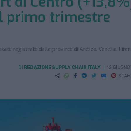
ort di Centro (+13,8%
l primo trimestre
ate registrate dalle province di Arezzo, Venezia, Firen
DI
REDAZIONE SUPPLY CHAIN ITALY
12 GIUGNO
STA