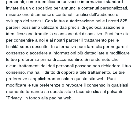
personali, come identificatori univoci e informazioni standard
inviate da un dispositivo per annunci e contenuti personalizzati,
In conclusione del Business Meeting “Industria,
misurazione di annunci e contenuti, analisi dell'audience e
Logistica e Metalli” organizzato a La Spezia da
sviluppo dei servizi.
Con la tua autorizzazione noi e i nostri 825
SHIPPING ITALY in collaborazione con l’Autorità di
partner possiamo utilizzare dati precisi di geolocalizzazione e
sistema portuale del Mar Ligure orientale, il presidente
identificazione tramite la scansione del dispositivo. Puoi fare clic
per consentire a noi e ai nostri partner il trattamento per le
di Duferco e di Federacciai, Antonio Gozzi, ha offerto
finalità sopra descritte. In alternativa puoi fare clic per negare il
con questa video intervista le proprie riflessioni sulle
consenso o accedere a informazioni più dettagliate e modificare
complessità e sulle opportunità attese sul comparto
le tue preferenze prima di acconsentire.
Si rende noto che
siderurgico e sulla logistica collegata dal contesto
alcuni trattamenti dei dati personali possono non richiedere il tuo
economico e geopolitico attuale. Medio Oriente, nuove
consenso, ma hai il diritto di opporti a tale trattamento. Le tue
rotte, extra-costi, progetti di pipe-line, porti italiani e
preferenze si applicheranno solo a questo sito web. Puoi
integrazioni verticali nei trasporti sono alcuni degli
modificare le tue preferenze o revocare il consenso in qualsiasi
momento tornando su questo sito e facendo clic sul pulsante
argomenti affrontati.
"Privacy" in fondo alla pagina web.
Presidente Gozzi l’attualità costringe a
partire
dallo scenario in Golfo Persico e in Iran
dove sta
avvenendo qualcosa che genera degli
impatti diretti sia sul mondo della
produzione
siderurgica e sia sull’indotto