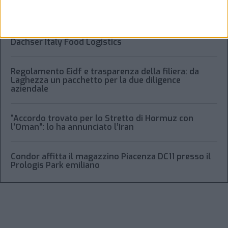
trasporto aereo merci
Alessandro Scotti è il nuovo general manager di
Dachser Italy Food Logistics
Regolamento Eidf e trasparenza della filiera: da
Laghezza un pacchetto per la due diligence
aziendale
“Accordo trovato per lo Stretto di Hormuz con
l’Oman”: lo ha annunciato l’Iran
Condor affitta il magazzino Piacenza DC11 presso il
Prologis Park emiliano