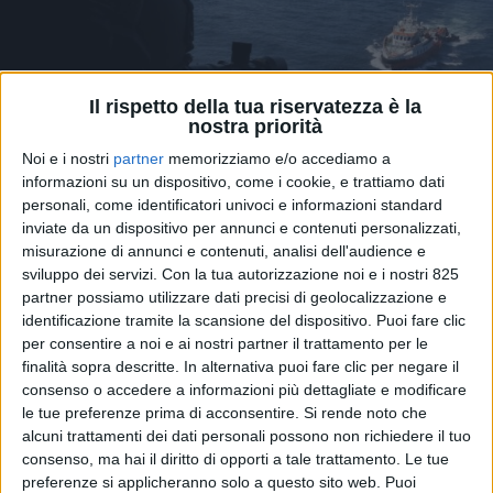
Il rispetto della tua riservatezza è la
nostra priorità
Noi e i nostri
partner
memorizziamo e/o accediamo a
informazioni su un dispositivo, come i cookie, e trattiamo dati
personali, come identificatori univoci e informazioni standard
inviate da un dispositivo per annunci e contenuti personalizzati,
misurazione di annunci e contenuti, analisi dell'audience e
sviluppo dei servizi.
Con la tua autorizzazione noi e i nostri 825
partner possiamo utilizzare dati precisi di geolocalizzazione e
identificazione tramite la scansione del dispositivo. Puoi fare clic
Nella sua ultima Safety and Shipping Review, la
per consentire a noi e ai nostri partner il trattamento per le
compagnia assicurativa Allianz Commercial segnala
finalità sopra descritte. In alternativa puoi fare clic per negare il
quanto le recenti interruzioni nelle principali vie
consenso o accedere a informazioni più dettagliate e modificare
navigabili internazionali, in primis lo Stretto di
le tue preferenze prima di acconsentire.
Si rende noto che
Hormuz, contribuisca a una più ampia escalation dei
alcuni trattamenti dei dati personali possono non richiedere il tuo
rischi che interessano le rotte marittime globali.
consenso, ma hai il diritto di opporti a tale trattamento. Le tue
Nonostante ciò, però, i numeri degli ultimi anni
preferenze si applicheranno solo a questo sito web. Puoi