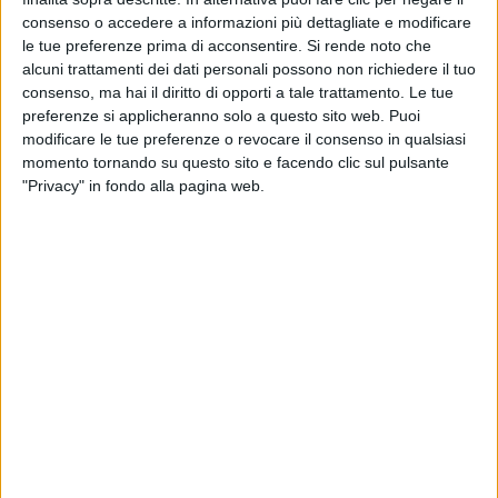
consenso o accedere a informazioni più dettagliate e modificare
le tue preferenze prima di acconsentire.
Si rende noto che
alcuni trattamenti dei dati personali possono non richiedere il tuo
consenso, ma hai il diritto di opporti a tale trattamento. Le tue
preferenze si applicheranno solo a questo sito web. Puoi
modificare le tue preferenze o revocare il consenso in qualsiasi
momento tornando su questo sito e facendo clic sul pulsante
"Privacy" in fondo alla pagina web.
L’hub logistico di Borgo San Giovanni (Lodi), acquisito
da Dws per conto del fondo immobiliare Europe II, è il
primo immobile logistico in Italia ad aver ottenuto la
conformità alla Tassonomia UE per l’obiettivo della
mitigazione dei cambiamenti climatici.