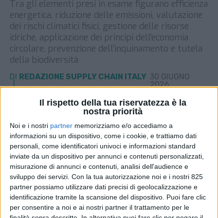
Tra gli elementi presi in esame figurano efficienza
energetica, riduzione delle emissioni, valutazione
dei rischi climatici fisici, gestione delle risorse
idriche, applicazione dei principi dell’economia
circolare, prevenzione dell’inquinamento e tutela
della biodiversità
DI
REDAZIONE SUPPLY CHAIN ITALY
30 GIUGNO
2026
Il rispetto della tua riservatezza è la
nostra priorità
STAMPA
Noi e i nostri
partner
memorizziamo e/o accediamo a
informazioni su un dispositivo, come i cookie, e trattiamo dati
personali, come identificatori univoci e informazioni standard
inviate da un dispositivo per annunci e contenuti personalizzati,
misurazione di annunci e contenuti, analisi dell'audience e
sviluppo dei servizi.
Con la tua autorizzazione noi e i nostri 825
partner possiamo utilizzare dati precisi di geolocalizzazione e
identificazione tramite la scansione del dispositivo. Puoi fare clic
per consentire a noi e ai nostri partner il trattamento per le
finalità sopra descritte. In alternativa puoi fare clic per negare il