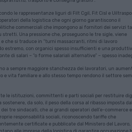
soprattutto, trasporto e consegna gratuiti”.
ondo le rappresentanze liguri di Filt Cgil, Fit Cisl e Uiltraspo
 e operatori della logistica che ogni giorno garantiscono il
tiche commerciali che impongono ai fornitori dei servizi ta
stretti. Una pressione che, proseguono le tre sigle, viene
 e che si traduce in “turni massacranti, ritmi di lavoro
ldo estremo, con organici spesso insufficienti e una produttiv
ronte di salari – “o forme salariali alternative” – spesso inade
tano a sempre maggiore stanchezza dei lavoratori, un aument
oro e vita familiare e allo stesso tempo rendono il settore se
e le istituzioni, committenti e parti sociali per restituire di
sostenere, da solo, il peso della corsa al ribasso imposta da
ei tre sindacati, che ai grandi operatori dell’e-commerce e
prie responsabilità sociali, riconoscendo tariffe che
centemente certificate e pubblicate dal Ministero del Lavoro,
ntano alle imprese della logistica di garantire occupazione