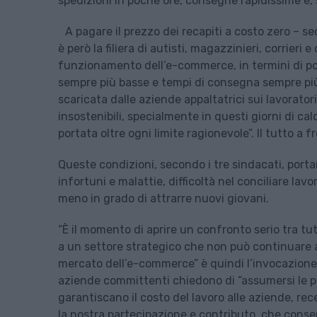
spedizioni in poche ore, consegne rapidissime e, 
A pagare il prezzo dei recapiti a costo zero – sec
è però la filiera di autisti, magazzinieri, corrieri
funzionamento dell’e-commerce, in termini di poli
sempre più basse e tempi di consegna sempre più 
scaricata dalle aziende appaltatrici sui lavoratori
insostenibili, specialmente in questi giorni di ca
portata oltre ogni limite ragionevole”. Il tutto a f
Queste condizioni, secondo i tre sindacati, por
infortuni e malattie, difficoltà nel conciliare lav
meno in grado di attrarre nuovi giovani.
“È il momento di aprire un confronto serio tra tutt
a un settore strategico che non può continuare a 
mercato dell’e-commerce” è quindi l’invocazione d
aziende committenti chiedono di “assumersi le pro
garantiscano il costo del lavoro alle aziende, re
la nostra partecipazione e contributo, che conse