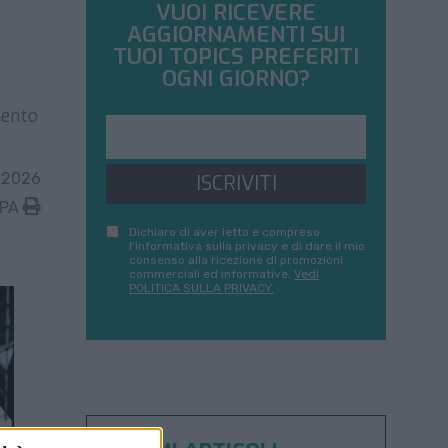
VUOI RICEVERE
AGGIORNAMENTI SUI
TUOI TOPICS PREFERITI
OGNI GIORNO?
mento
 2026
ISCRIVITI
MPA
Dichiaro di aver letto e compreso
l'informativa sulla privacy e di dare il mio
consenso alla ricezione di promozioni
commerciali ed informative.
Vedi
POLITICA SULLA PRIVACY.