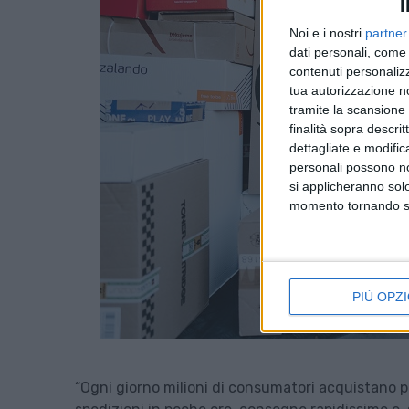
I
Noi e i nostri
partner
dati personali, come 
contenuti personalizz
tua autorizzazione no
tramite la scansione d
finalità sopra descri
dettagliate e modific
personali possono non
si applicheranno sol
momento tornando su 
PIÙ OPZI
“Ogni giorno milioni di consumatori acquistano pr