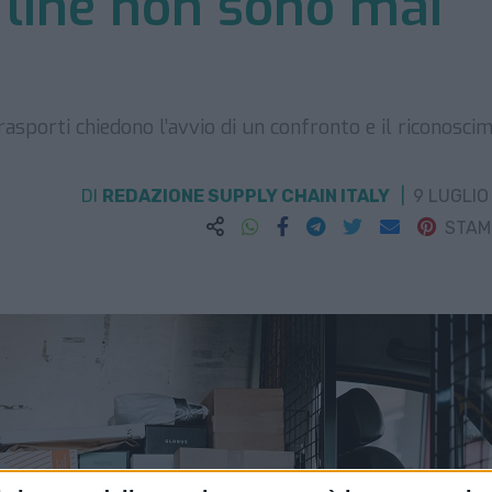
 line non sono mai
iltrasporti chiedono l’avvio di un confronto e il riconosci
DI
REDAZIONE SUPPLY CHAIN ITALY
9 LUGLIO
STA