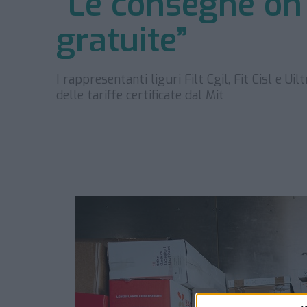
“Le consegne on
gratuite”
I rappresentanti liguri Filt Cgil, Fit Cisl e U
delle tariffe certificate dal Mit