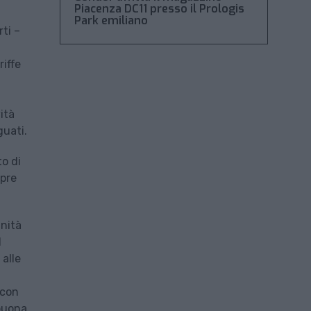
Piacenza DC11 presso il Prologis
Park emiliano
rti –
riffe
ità
guati.
o di
mpre
gnità
l
 alle
 con
 buona