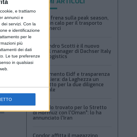
ULTIMI ARTICOLI
ità
ookie, e trattiamo
Xeneta frena sulla peak season,
per annunci e
tariffe in calo per il trasporto
dei servizi.
Con la
aereo merci
ione e identificazione
trattamento per le
ormazioni più
Alessandro Scotti è il nuovo
attamenti dei dati
general manager di Dachser Italy
Food Logistics
nto. Le tue preferenze
senso in qualsiasi
 web.
Regolamento Eidf e trasparenza
della filiera: da Laghezza un
pacchetto per la due diligence
aziendale
CETTO
“Accordo trovato per lo Stretto
di Hormuz con l’Oman”: lo ha
annunciato l’Iran
Condor affitta il magazzino