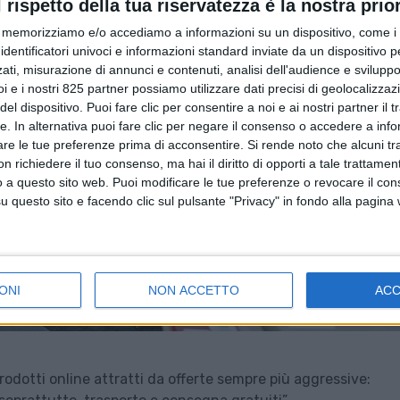
l rispetto della tua riservatezza è la nostra prior
memorizziamo e/o accediamo a informazioni su un dispositivo, come i c
identificatori univoci e informazioni standard inviate da un dispositivo 
ati, misurazione di annunci e contenuti, analisi dell'audience e sviluppo 
i e i nostri 825 partner possiamo utilizzare dati precisi di geolocalizzaz
el dispositivo. Puoi fare clic per consentire a noi e ai nostri partner il 
tte. In alternativa puoi fare clic per negare il consenso o accedere a inf
are le tue preferenze prima di acconsentire.
Si rende noto che alcuni tr
 richiedere il tuo consenso, ma hai il diritto di opporti a tale trattame
o a questo sito web. Puoi modificare le tue preferenze o revocare il con
questo sito e facendo clic sul pulsante "Privacy" in fondo alla pagina
ONI
NON ACCETTO
AC
odotti online attratti da offerte sempre più aggressive: