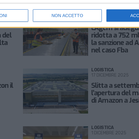
LOGISTICA
ONI
NON ACCETTO
AC
12 GENNAIO 2026
L’Agcm si adegua
 del
ridotta a 752 m
lta
la sanzione ad
nel caso Fba
LOGISTICA
17 DICEMBRE 2025
on il
Slitta a settem
l’apertura del m
di Amazon a Jes
LOGISTICA
1 DICEMBRE 2025