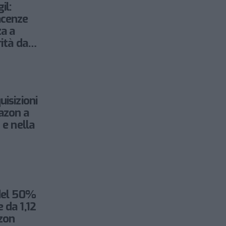
il:
acenze
za a
rità data
acchi”
uisizioni
azon a
 e nella
 del 50%
 da 1,12
zon