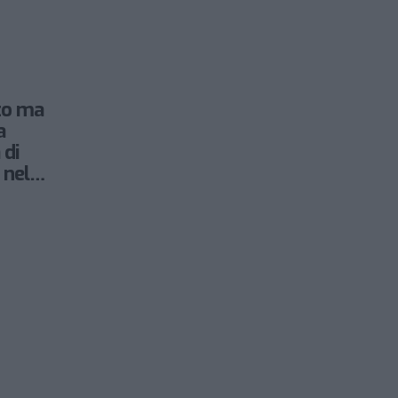
to ma
a
 di
 nel