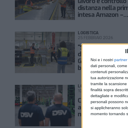
lavoro e controllo
distanza nella pri
intesa Amazon –
sindacati per Pass
Corese
LOGISTICA
25 FEBBRAIO 2026
“Stop alla scheda
I
dei lavoratori”: il
Garante della Priv
Noi e i nostri
partner
dati personali, come 
bacchetta Amazo
contenuti personalizz
Italia Logistica
tua autorizzazione no
tramite la scansione d
LOGISTICA
finalità sopra descri
10 FEBBRAIO 2026
dettagliate e modific
Continental Italia 
personali possono non
a Dsv la logistica p
si applicheranno sol
nord Italia
momento tornando su 