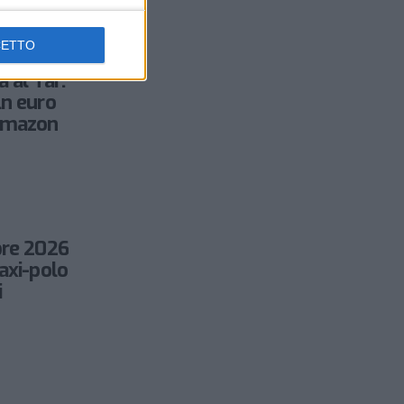
CETTO
 al Tar:
ln euro
 Amazon
bre 2026
axi-polo
i