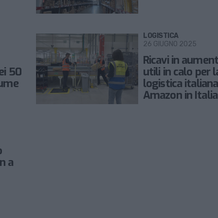
LOGISTICA
26 GIUGNO 2025
Ricavi in aumen
ei 50
utili in calo per l
lume
logistica italiana
Amazon in Italia
2024
o
n a