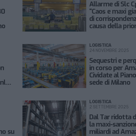
Allarme di Slc Cg
80
“Caos e maxi gi
di corrisponden
mo
causa della prio
alla consegna p
LOGISTICA
24 NOVEMBRE 2025
Sequestri e perq
on
in corso per Am
Cividate al Piano
nl
sede di Milano
LOGISTICA
2 SETTEMBRE 2025
Dal Tar ridotta
la maxi-sanzione
no su
miliardi ad Ama