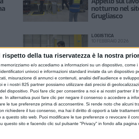
 a
Appello sul lavo
ma
notturno nel sit
Grugliasco
o
LOGISTICA
10 FEBBRAIO 2026
tura
Nei magazzini 
l rispetto della tua riservatezza è la nostra prior
ispezioni di Gar
acy
della Privacy e
memorizziamo e/o accediamo a informazioni su un dispositivo, come i c
identificatori univoci e informazioni standard inviate da un dispositivo 
n
Ispettorato del
ati, misurazione di annunci e contenuti, analisi dell'audience e sviluppo 
i e i nostri 825 partner possiamo utilizzare dati precisi di geolocalizzaz
el dispositivo. Puoi fare clic per consentire a noi e ai nostri partner il 
LOGISTICA
tte. In alternativa puoi fare clic per negare il consenso o accedere a inf
9 FEBBRAIO 2026
are le tue preferenze prima di acconsentire.
Si rende noto che alcuni tr
affida
Il magazzino di
 richiedere il tuo consenso, ma hai il diritto di opporti a tale trattame
er il
Grosseto destin
o a questo sito web. Puoi modificare le tue preferenze o revocare il con
Amazon passa a
questo sito e facendo clic sul pulsante "Privacy" in fondo alla pagina
Italiane