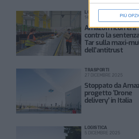
LOGISTICA
PIÙ OPZI
14 GENNAIO 2026
Amazon ricorrerà
contro la sentenza
Tar sulla maxi-mu
dell’antitrust
TRASPORTI
27 DICEMBRE 2025
Stoppato da Amaz
progetto ‘Drone
delivery’ in Italia
LOGISTICA
5 DICEMBRE 2025