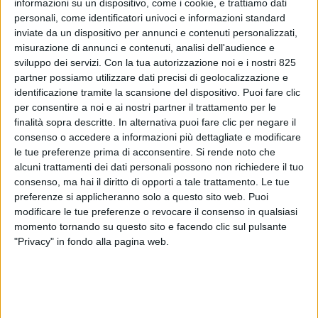
informazioni su un dispositivo, come i cookie, e trattiamo dati
personali, come identificatori univoci e informazioni standard
inviate da un dispositivo per annunci e contenuti personalizzati,
misurazione di annunci e contenuti, analisi dell'audience e
sviluppo dei servizi.
Con la tua autorizzazione noi e i nostri 825
partner possiamo utilizzare dati precisi di geolocalizzazione e
identificazione tramite la scansione del dispositivo. Puoi fare clic
per consentire a noi e ai nostri partner il trattamento per le
TRASPORTI
5 GIUGNO 2025
finalità sopra descritte. In alternativa puoi fare clic per negare il
Anche con resa Ex Works
consenso o accedere a informazioni più dettagliate e modificare
le tue preferenze prima di acconsentire.
Si rende noto che
permane per il venditore il
alcuni trattamenti dei dati personali possono non richiedere il tuo
rispetto delle norme sulle
consenso, ma hai il diritto di opporti a tale trattamento. Le tue
preferenze si applicheranno solo a questo sito web. Puoi
sanzioni alla Russia
modificare le tue preferenze o revocare il consenso in qualsiasi
momento tornando su questo sito e facendo clic sul pulsante
"Privacy" in fondo alla pagina web.