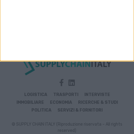
Archivio notizie di Ania
LOGISTICA
TRASPORTI
INTERVISTE
IMMOBILIARE
ECONOMIA
RICERCHE & STUDI
POLITICA
SERVIZI & FORNITORI
© SUPPLY CHAIN ITALY (Riproduzione riservata – All rights
reserved)