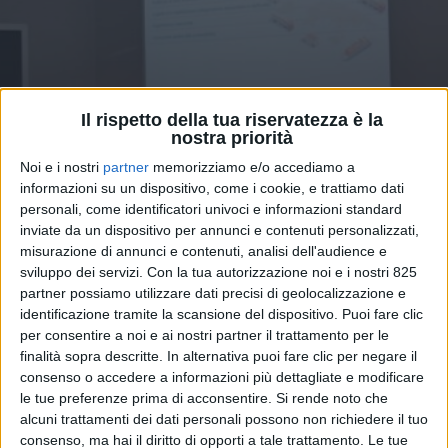
Il rispetto della tua riservatezza è la
nostra priorità
Noi e i nostri
partner
memorizziamo e/o accediamo a
informazioni su un dispositivo, come i cookie, e trattiamo dati
TRASPORTI
6 DICEMBRE 2024
personali, come identificatori univoci e informazioni standard
Impiantistica e trasporto
inviate da un dispositivo per annunci e contenuti personalizzati,
marittimo a confronto: “I noli
misurazione di annunci e contenuti, analisi dell'audience e
sviluppo dei servizi.
Con la tua autorizzazione noi e i nostri 825
non scenderanno”
partner possiamo utilizzare dati precisi di geolocalizzazione e
identificazione tramite la scansione del dispositivo. Puoi fare clic
per consentire a noi e ai nostri partner il trattamento per le
finalità sopra descritte. In alternativa puoi fare clic per negare il
consenso o accedere a informazioni più dettagliate e modificare
le tue preferenze prima di acconsentire.
Si rende noto che
alcuni trattamenti dei dati personali possono non richiedere il tuo
consenso, ma hai il diritto di opporti a tale trattamento. Le tue