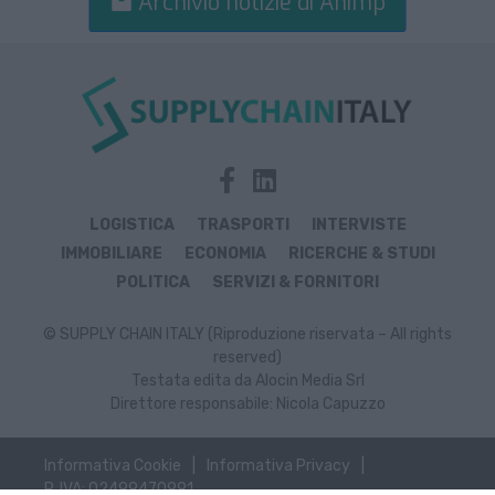
Archivio notizie di Animp
LOGISTICA
TRASPORTI
INTERVISTE
IMMOBILIARE
ECONOMIA
RICERCHE & STUDI
POLITICA
SERVIZI & FORNITORI
© SUPPLY CHAIN ITALY (Riproduzione riservata – All rights
reserved)
Testata edita da Alocin Media Srl
Direttore responsabile: Nicola Capuzzo
Informativa Cookie
Informativa Privacy
P. IVA: 02499470991