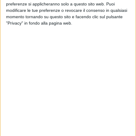
preferenze si applicheranno solo a questo sito web. Puoi
modificare le tue preferenze o revocare il consenso in qualsiasi
momento tornando su questo sito e facendo clic sul pulsante
"Privacy" in fondo alla pagina web.
NOTIZIE E INTERVISTE IN EVIDENZA
21 NOVEMBRE 2022
Medio Oriente re delle spedizioni project
cargo dall’Italia secondo Maire Tecnimont
NOTIZIE E INTERVISTE IN EVIDENZA