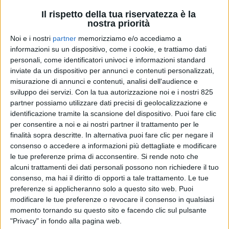
Il rispetto della tua riservatezza è la
nostra priorità
Noi e i nostri
partner
memorizziamo e/o accediamo a
informazioni su un dispositivo, come i cookie, e trattiamo dati
personali, come identificatori univoci e informazioni standard
inviate da un dispositivo per annunci e contenuti personalizzati,
misurazione di annunci e contenuti, analisi dell'audience e
sviluppo dei servizi.
Con la tua autorizzazione noi e i nostri 825
RICERCHE & STUDI
8 MAGGIO 2026
partner possiamo utilizzare dati precisi di geolocalizzazione e
Sono 57.920 i nuovi contratti
identificazione tramite la scansione del dispositivo. Puoi fare clic
per consentire a noi e ai nostri partner il trattamento per le
firmati nella logistica italiana
finalità sopra descritte. In alternativa puoi fare clic per negare il
consenso o accedere a informazioni più dettagliate e modificare
a maggio
le tue preferenze prima di acconsentire.
Si rende noto che
alcuni trattamenti dei dati personali possono non richiedere il tuo
consenso, ma hai il diritto di opporti a tale trattamento. Le tue
preferenze si applicheranno solo a questo sito web. Puoi
modificare le tue preferenze o revocare il consenso in qualsiasi
momento tornando su questo sito e facendo clic sul pulsante
"Privacy" in fondo alla pagina web.