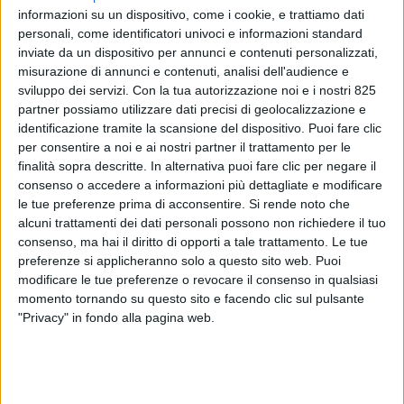
informazioni su un dispositivo, come i cookie, e trattiamo dati
personali, come identificatori univoci e informazioni standard
inviate da un dispositivo per annunci e contenuti personalizzati,
misurazione di annunci e contenuti, analisi dell'audience e
sviluppo dei servizi.
Con la tua autorizzazione noi e i nostri 825
partner possiamo utilizzare dati precisi di geolocalizzazione e
identificazione tramite la scansione del dispositivo. Puoi fare clic
per consentire a noi e ai nostri partner il trattamento per le
finalità sopra descritte. In alternativa puoi fare clic per negare il
consenso o accedere a informazioni più dettagliate e modificare
le tue preferenze prima di acconsentire.
Si rende noto che
LE ALTRE NEWS
12 GENNAIO 2023
alcuni trattamenti dei dati personali possono non richiedere il tuo
Spedizionieri siciliani e
consenso, ma hai il diritto di opporti a tale trattamento. Le tue
preferenze si applicheranno solo a questo sito web. Puoi
Consorzio Università Ragusa
modificare le tue preferenze o revocare il consenso in qualsiasi
alleati per le filiere
momento tornando su questo sito e facendo clic sul pulsante
"Privacy" in fondo alla pagina web.
agroalimentari