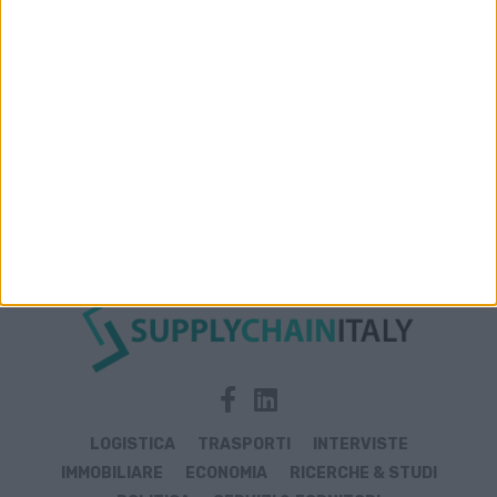
Archivio notizie di Associazione Siciliana
Operatori Spedizioni e Logistica
LOGISTICA
TRASPORTI
INTERVISTE
IMMOBILIARE
ECONOMIA
RICERCHE & STUDI