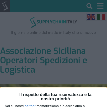
Il giornale online del made in Italy che si muove
Associazione Siciliana
Operatori Spedizioni e
Logistica
Il rispetto della tua riservatezza è la
nostra priorità
Noi e i nostri
partner
memorizziamo e/o accediamo a