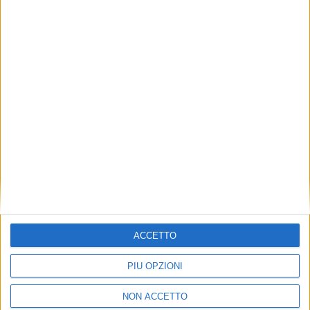
TUOI TOPICS PREFERITI OGNI
GIORNO?
ISCRIVITI
Dichiaro di aver letto e compreso l'informativa sulla privacy e
di dare il mio consenso alla ricezione di promozioni commerciali
ed informative.
Vedi POLITICA SULLA PRIVACY.
ACCETTO
PIÙ OPZIONI
NON ACCETTO