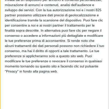
misurazione di annunci e contenuti, analisi dell'audience e
sviluppo dei servizi.
Con la tua autorizzazione noi e i nostri 825
partner possiamo utilizzare dati precisi di geolocalizzazione e
identificazione tramite la scansione del dispositivo. Puoi fare clic
per consentire a noi e ai nostri partner il trattamento per le
finalità sopra descritte. In alternativa puoi fare clic per negare il
consenso o accedere a informazioni più dettagliate e modificare
IMMOBILIARE
25 GIUGNO 2026
le tue preferenze prima di acconsentire.
Si rende noto che
Per Barcella Elettroforniture
alcuni trattamenti dei dati personali possono non richiedere il tuo
consenso, ma hai il diritto di opporti a tale trattamento. Le tue
un nuovo polo logistico da
preferenze si applicheranno solo a questo sito web. Puoi
oltre 50 milioni in provincia di
modificare le tue preferenze o revocare il consenso in qualsiasi
momento tornando su questo sito e facendo clic sul pulsante
Bergamo
"Privacy" in fondo alla pagina web.
VUOI RICEVERE AGGIORNAMENTI SUI