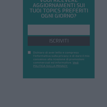
VUOI RICEVERE
AGGIORNAMENTI SUI
TUOI TOPICS PREFERITI
OGNI GIORNO?
ISCRIVITI
Dichiaro di aver letto e compreso
l'informativa sulla privacy e di dare il mio
consenso alla ricezione di promozioni
commerciali ed informative.
Vedi
POLITICA SULLA PRIVACY.