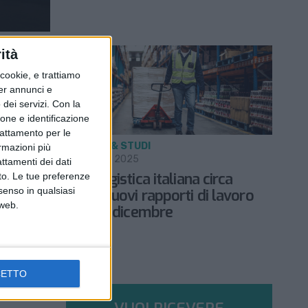
ità
ookie, e trattiamo
per annunci e
dei servizi.
Con la
ione e identificazione
trattamento per le
RICERCHE & STUDI
ormazioni più
5 DICEMBRE 2025
attamenti dei dati
 i nuovi
Nella logistica italiana circa
nto. Le tue preferenze
senso in qualsiasi
italiana
41mila nuovi rapporti di lavoro
 web.
siglati a dicembre
CETTO