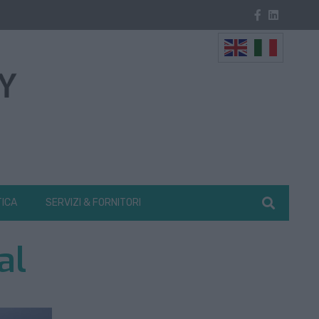
TICA
SERVIZI & FORNITORI
al