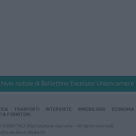
hivio notizie di Bollettino Excelsior Unioncamere
TICA
TRASPORTI
INTERVISTE
IMMOBILIARE
ECONOMIA
I & FORNITORI
CHAIN ITALY (Riproduzione riservata – All rights reserved)
dita da Alocin Media Srl