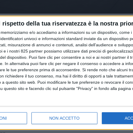
l rispetto della tua riservatezza è la nostra prior
memorizziamo e/o accediamo a informazioni su un dispositivo, come i c
identificatori univoci e informazioni standard inviate da un dispositivo 
ati, misurazione di annunci e contenuti, analisi dell'audience e sviluppo 
i e i nostri 825 partner possiamo utilizzare dati precisi di geolocalizzaz
el dispositivo. Puoi fare clic per consentire a noi e ai nostri partner il 
TRASPORTI
tte. In alternativa puoi fare clic per negare il consenso o accedere a inf
26
18 MARZO 2026
are le tue preferenze prima di acconsentire.
Si rende noto che alcuni tr
190 contratti nella
A marzo saranno 53.630
 richiedere il tuo consenso, ma hai il diritto di opporti a tale trattame
o a questo sito web. Puoi modificare le tue preferenze o revocare il con
italiana ad aprile
contratti nella logistica 
questo sito e facendo clic sul pulsante "Privacy" in fondo alla pagina
ONI
NON ACCETTO
AC
tti