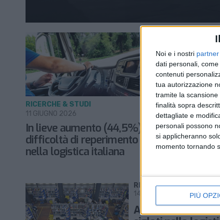
I
Noi e i nostri
partner
dati personali, come 
contenuti personalizz
tua autorizzazione no
tramite la scansione d
RICERCHE & STUDI
LOGISTICA
finalità sopra descri
11 GIUGNO 2026
7 APRILE 20
dettagliate e modific
In lieve aumento (44,5%) la
Altri 54.
personali possono non
si applicheranno sol
difficoltà di reperimento autisti
logistica 
momento tornando su 
nella logistica italiana
RICERCHE & STUDI
14 OTTOBRE 2025
PIÙ OPZI
Altri 64.190 contra