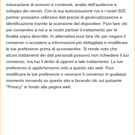
misurazione di annunci e contenuti, analisi dell'audience e
sviluppo dei servizi.
Con la tua autorizzazione noi e i nostri 825
partner possiamo utilizzare dati precisi di geolocalizzazione e
identificazione tramite la scansione del dispositivo. Puoi fare clic
per consentire a noi e ai nostri partner il trattamento per le
finalità sopra descritte. In alternativa puoi fare clic per negare il
consenso o accedere a informazioni più dettagliate e modificare
le tue preferenze prima di acconsentire.
Si rende noto che
alcuni trattamenti dei dati personali possono non richiedere il tuo
LE ALTRE NEWS
13 OTTOBRE 2021
consenso, ma hai il diritto di opporti a tale trattamento. Le tue
Savino Del Bene supporta
preferenze si applicheranno solo a questo sito web. Puoi
modificare le tue preferenze o revocare il consenso in qualsiasi
import – export tra Italia e
momento tornando su questo sito e facendo clic sul pulsante
Stati Uniti
"Privacy" in fondo alla pagina web.
VUOI RICEVERE AGGIORNAMENTI SUI