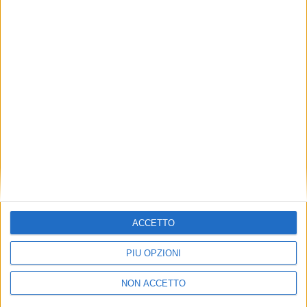
TUOI TOPICS PREFERITI OGNI
GIORNO?
ISCRIVITI
Dichiaro di aver letto e compreso l'informativa sulla privacy e
di dare il mio consenso alla ricezione di promozioni commerciali
ed informative.
Vedi POLITICA SULLA PRIVACY.
ACCETTO
PIÙ OPZIONI
NON ACCETTO