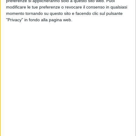
preferenze si applicheranno solo a questo sito web. Puoi
modificare le tue preferenze o revocare il consenso in qualsiasi
momento tornando su questo sito e facendo clic sul pulsante
"Privacy" in fondo alla pagina web.
LOGISTICA
3 DICEMBRE 2024
Unieuro prende in consegna il suo nuovo hub
di Colleferro
LOGISTICA