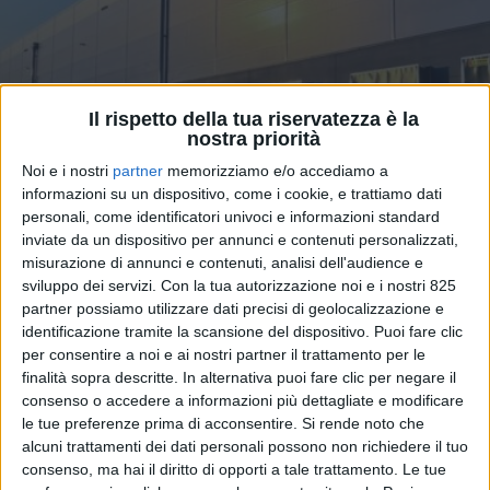
Il rispetto della tua riservatezza è la
nostra priorità
Noi e i nostri
partner
memorizziamo e/o accediamo a
informazioni su un dispositivo, come i cookie, e trattiamo dati
personali, come identificatori univoci e informazioni standard
inviate da un dispositivo per annunci e contenuti personalizzati,
LOGISTICA
20 FEBBRAIO 2025
misurazione di annunci e contenuti, analisi dell'audience e
Ilomo prende casa al G-Park
sviluppo dei servizi.
Con la tua autorizzazione noi e i nostri 825
partner possiamo utilizzare dati precisi di geolocalizzazione e
Colleferro 3 di Glp
identificazione tramite la scansione del dispositivo. Puoi fare clic
per consentire a noi e ai nostri partner il trattamento per le
finalità sopra descritte. In alternativa puoi fare clic per negare il
consenso o accedere a informazioni più dettagliate e modificare
le tue preferenze prima di acconsentire.
Si rende noto che
alcuni trattamenti dei dati personali possono non richiedere il tuo
consenso, ma hai il diritto di opporti a tale trattamento. Le tue