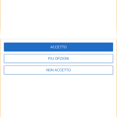
LE ALTRE NEWS
30 MAGGIO 2022
ACCETTO
Colliers advisor per il nuovo hub di Unieuro a
Colleferro
PIÙ OPZIONI
NON ACCETTO
LE ALTRE NEWS
NOTIZIE E INTERVISTE IN EVIDENZA
26 APRILE 2022
19 APRILE 2022
Glp investe in un nuovo
Unieuro raddoppia: entro il