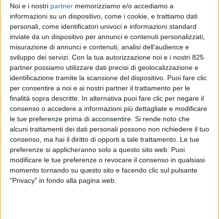
Noi e i nostri
partner
memorizziamo e/o accediamo a
informazioni su un dispositivo, come i cookie, e trattiamo dati
personali, come identificatori univoci e informazioni standard
inviate da un dispositivo per annunci e contenuti personalizzati,
misurazione di annunci e contenuti, analisi dell'audience e
sviluppo dei servizi.
Con la tua autorizzazione noi e i nostri 825
IMMOBILIARE
partner possiamo utilizzare dati precisi di geolocalizzazione e
15 GENNAIO 2026
identificazione tramite la scansione del dispositivo. Puoi fare clic
Built-to-own al 30% della domanda di spazi
per consentire a noi e ai nostri partner il trattamento per le
logistici nel 2025
finalità sopra descritte. In alternativa puoi fare clic per negare il
consenso o accedere a informazioni più dettagliate e modificare
le tue preferenze prima di acconsentire.
Si rende noto che
alcuni trattamenti dei dati personali possono non richiedere il tuo
consenso, ma hai il diritto di opporti a tale trattamento. Le tue
preferenze si applicheranno solo a questo sito web. Puoi
modificare le tue preferenze o revocare il consenso in qualsiasi
momento tornando su questo sito e facendo clic sul pulsante
"Privacy" in fondo alla pagina web.
LOGISTICA