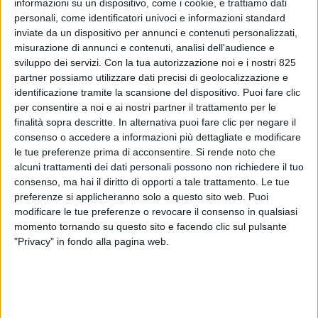
informazioni su un dispositivo, come i cookie, e trattiamo dati
personali, come identificatori univoci e informazioni standard
inviate da un dispositivo per annunci e contenuti personalizzati,
misurazione di annunci e contenuti, analisi dell'audience e
sviluppo dei servizi.
Con la tua autorizzazione noi e i nostri 825
partner possiamo utilizzare dati precisi di geolocalizzazione e
identificazione tramite la scansione del dispositivo. Puoi fare clic
per consentire a noi e ai nostri partner il trattamento per le
finalità sopra descritte. In alternativa puoi fare clic per negare il
POLITICA
29 NOVEMBRE 2023
consenso o accedere a informazioni più dettagliate e modificare
le tue preferenze prima di acconsentire.
Si rende noto che
Dal Mit in arrivo le risorse per
alcuni trattamenti dei dati personali possono non richiedere il tuo
il completamento di 12
consenso, ma hai il diritto di opporti a tale trattamento. Le tue
preferenze si applicheranno solo a questo sito web. Puoi
interporti
modificare le tue preferenze o revocare il consenso in qualsiasi
momento tornando su questo sito e facendo clic sul pulsante
"Privacy" in fondo alla pagina web.