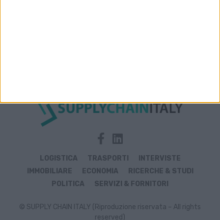
Archivio notizie di completamento
interporti
LOGISTICA
TRASPORTI
INTERVISTE
IMMOBILIARE
ECONOMIA
RICERCHE & STUDI
POLITICA
SERVIZI & FORNITORI
© SUPPLY CHAIN ITALY (Riproduzione riservata – All rights
reserved)