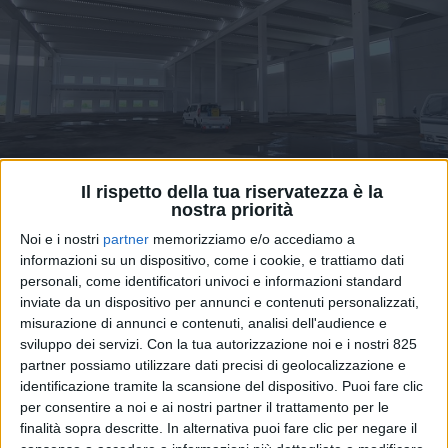
Il rispetto della tua riservatezza è la
LOGISTICA
13 FEBBRAIO 2026
nostra priorità
Il Nord Ovest pesa per il 44%
Noi e i nostri
partner
memorizziamo e/o accediamo a
della logistica conto terzi
informazioni su un dispositivo, come i cookie, e trattiamo dati
personali, come identificatori univoci e informazioni standard
italiana
inviate da un dispositivo per annunci e contenuti personalizzati,
misurazione di annunci e contenuti, analisi dell'audience e
sviluppo dei servizi.
Con la tua autorizzazione noi e i nostri 825
partner possiamo utilizzare dati precisi di geolocalizzazione e
identificazione tramite la scansione del dispositivo. Puoi fare clic
per consentire a noi e ai nostri partner il trattamento per le
finalità sopra descritte. In alternativa puoi fare clic per negare il