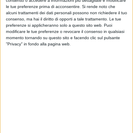
consenso o accedere a informazioni più dettagliate e modificare
le tue preferenze prima di acconsentire.
Si rende noto che
alcuni trattamenti dei dati personali possono non richiedere il tuo
consenso, ma hai il diritto di opporti a tale trattamento. Le tue
preferenze si applicheranno solo a questo sito web. Puoi
modificare le tue preferenze o revocare il consenso in qualsiasi
RICERCHE & STUDI
momento tornando su questo sito e facendo clic sul pulsante
13 NOVEMBRE 2024
"Privacy" in fondo alla pagina web.
Ai fornitori logistici le aziende chiedono
soprattutto flessibilità
RICERCHE & STUDI