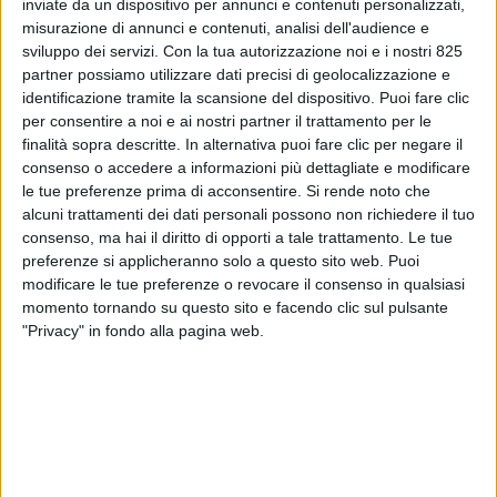
inviate da un dispositivo per annunci e contenuti personalizzati,
misurazione di annunci e contenuti, analisi dell'audience e
sviluppo dei servizi.
Con la tua autorizzazione noi e i nostri 825
partner possiamo utilizzare dati precisi di geolocalizzazione e
identificazione tramite la scansione del dispositivo. Puoi fare clic
per consentire a noi e ai nostri partner il trattamento per le
TRASPORTI
finalità sopra descritte. In alternativa puoi fare clic per negare il
30 SETTEMBRE 2025
consenso o accedere a informazioni più dettagliate e modificare
Due raggruppamenti d’imprese in corsa per
le tue preferenze prima di acconsentire.
Si rende noto che
aggiudicarsi l’Interporto di Padova
alcuni trattamenti dei dati personali possono non richiedere il tuo
consenso, ma hai il diritto di opporti a tale trattamento. Le tue
preferenze si applicheranno solo a questo sito web. Puoi
modificare le tue preferenze o revocare il consenso in qualsiasi
momento tornando su questo sito e facendo clic sul pulsante
"Privacy" in fondo alla pagina web.
LOGISTICA