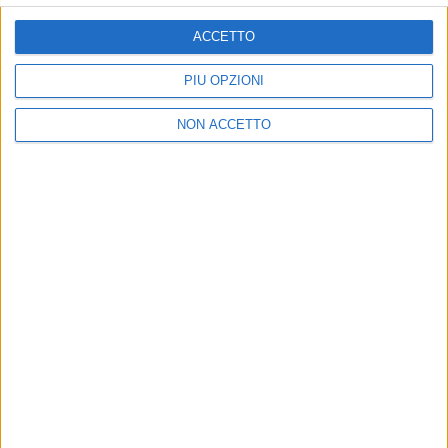
ISCRIVITI
ACCETTO
Dichiaro di aver letto e compreso l'informativa sulla privacy e
di dare il mio consenso alla ricezione di promozioni commerciali
PIÙ OPZIONI
ed informative.
Vedi POLITICA SULLA PRIVACY.
NON ACCETTO