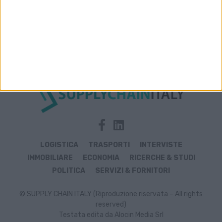
Archivio notizie di Cormano
LOGISTICA
TRASPORTI
INTERVISTE
IMMOBILIARE
ECONOMIA
RICERCHE & STUDI
POLITICA
SERVIZI & FORNITORI
© SUPPLY CHAIN ITALY (Riproduzione riservata – All rights
reserved)
Testata edita da Alocin Media Srl