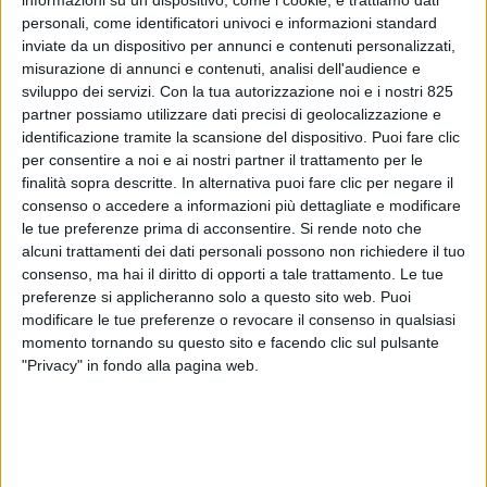
personali, come identificatori univoci e informazioni standard
inviate da un dispositivo per annunci e contenuti personalizzati,
misurazione di annunci e contenuti, analisi dell'audience e
sviluppo dei servizi.
Con la tua autorizzazione noi e i nostri 825
partner possiamo utilizzare dati precisi di geolocalizzazione e
identificazione tramite la scansione del dispositivo. Puoi fare clic
per consentire a noi e ai nostri partner il trattamento per le
finalità sopra descritte. In alternativa puoi fare clic per negare il
consenso o accedere a informazioni più dettagliate e modificare
TRASPORTI
27 LUGLIO 2026
le tue preferenze prima di acconsentire.
Si rende noto che
Geodis rafforza il trasporto di
alcuni trattamenti dei dati personali possono non richiedere il tuo
gas industriali con due nuove
consenso, ma hai il diritto di opporti a tale trattamento. Le tue
preferenze si applicheranno solo a questo sito web. Puoi
cisterne criogeniche
modificare le tue preferenze o revocare il consenso in qualsiasi
momento tornando su questo sito e facendo clic sul pulsante
"Privacy" in fondo alla pagina web.